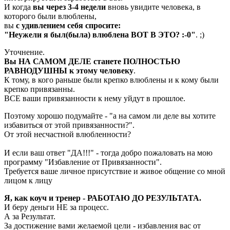
И когда
вы через 3-4 недели
вновь увидите человека, в
которого были влюблены,
вы
с удивлением себя спросите:
"Неужели я был(была) влюблена ВОТ В ЭТО? :-0"
. ;)
Уточнение.
Вы НА САМОМ ДЕЛЕ станете ПОЛНОСТЬЮ
РАВНОДУШНЫ к этому человеку
.
К тому, в кого раньше были крепко влюблены и к кому были
крепко привязанны.
ВСЕ ваши привязанности к нему уйдут в прошлое.
Поэтому хорошо подумайте - "а на самом ли деле вы хотите
избавиться от этой привязанности?".
От этой несчастной влюбленности?
И если ваш ответ "ДА!!!" - тогда добро пожаловать на мою
программу "Избавление от Привязанности".
Требуется ваше личное присутствие и живое общение со мной
лицом к лицу
Я, как коуч и тренер - РАБОТАЮ ДО РЕЗУЛЬТАТА.
И беру деньги НЕ за процесс.
А за Результат.
За достижение вами желаемой цели - избавления вас от