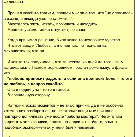
желанным.
Прошел какой-то трагизм, прошли мысли о том, что "не сложилось
в жизни, и никогда уже не сложится".
Захотелось жить, искать, пробовать и находить...
Меня отпустило, или я отпустил, не знаю...
Когда принимал решение, было какое-то нехорошее чувство...
Что вот вроде "Любовь" а я с ней так, по технологии,
механистично, что-ли.
И как-то так получилось, что за несколько дней до того, как мы
встречались с Павлом Борисовичем просто промелькнула фраза,
что
"
любовь приносит радость, а если она приносит боль – то это
не любовь, а невроз какой-то
".
Она и подвинула что-то в голове.
В правильную сторону.
Из технических моментов – не знаю причин, да и не особенно
хотел в них разбираться, но некоторые вещи мне пришлось
повторно допиливать уже после "работы мастера". Чего-то там
задвигать за экранчики, садить на лодки и т.п. благо, опыт в
подобных экспериментах у меня был и немалый.