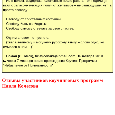
Но в целом, выдержав положенные после работы три недели (я
взял с запасом- месяц) я получил желаемое – не равнодушие, нет, а
просто свободу.
Свободу от собственных костылей.
Свободу быть свободным.
Свободу самому отвечать за свое счастье.
Одним словом - отпустило.
(хвала великому и могучему русскому языку – слово одно, но
смыслов в нем....)"
Роман (г. Томск), tiriet(собака)sibmail.com
, 16 ноября 2010
г.,
через 7 месяцев после прохождения Коучинг-Программы
"Избавление от Привязанности"
Отзывы участников коучинговых программ
Павла Колесова