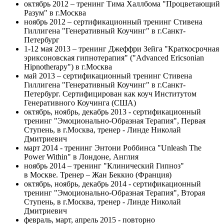
октябрь 2012 – тренинг Тима Халлбома "Процветающий
Разум" в г.Москва
ноябрь 2012 – сертификационный тренинг Стивена
Гиллигена "Генеративный Коучинг" в г.Санкт-
Петербург
1-12 мая 2013 – тренинг Джеффри Зейга "Краткосрочная
эриксоновская гипнотерапия" ("Advanced Ericsonian
Hipnotherapy") в г.Москва
май 2013 – сертификационный тренинг Стивена
Гиллигена "Генеративный Коучинг" в г.Санкт-
Петербург. Сертифицирован как коуч Институтом
Генеративного Коучинга (США)
октябрь, ноябрь, декабрь 2013 - сертификационный
тренинг "Эмоционально-Образная Терапия", Первая
Ступень, в г.Москва, тренер - Линде Николай
Дмитриевич
март 2014 - тренинг Энтони Роббинса "Unleash The
Power Within" в Лондоне, Англия
ноябрь 2014 – тренинг "Клинический Гипноз"
в Москве. Тренер – Жан Беккио (Франция)
октябрь, ноябрь, декабрь 2014 - сертификационный
тренинг "Эмоционально-Образная Терапия", Вторая
Ступень, в г.Москва, тренер - Линде Николай
Дмитриевич
февраль, март, апрель 2015 - повторно