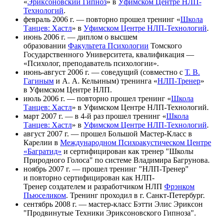
«
Эриксоновский Гипноз
» в
Уфимском Центре НЛП-
Технологий
.
февраль 2006 г. — повторно прошел тренинг «
Школа
Танцев: Хастл
» в
Уфимском Центре НЛП-Технологий
.
июнь 2006 г. — диплом о высшем
образовании
Факультета Психологии
Томского
Государственного Университета, квалификация —
«Психолог, преподаватель психологии».
июнь-август 2006 г. — соведущий (совместно с
Т. В.
Гагиным
и А. А. Кельиным) тренинга «
НЛП-Тренер
»
в Уфимском Центре НЛП.
июль 2006 г. — повторно прошел тренинг «
Школа
Танцев: Хастл
» в Уфимском Центре НЛП-Технологий.
март 2007 г. — в 4-й раз прошел тренинг «
Школа
Танцев: Хастл
» в
Уфимском Центре НЛП-Технологий
.
август 2007 г. — прошел Большой Мастер-Класс в
Карелии в
Международном Психоакустическом Центре
«Багратид»
и сертифицирован как тренер "Школы
Природного Голоса" по системе Владимира Багрунова.
ноябрь 2007 г. — прошел тренинг "НЛП-Тренер"
и повторно сертифицирован как НЛП-
Тренер создателем и разработчиком НЛП
Фрэнком
Пьюселиком
. Тренинг проходил в г. Санкт-Петербург.
сентябрь 2008 г. — мастер-класс Бэтти Элис Эриксон
"Продвинутые Техники Эриксоновского Гипноза".