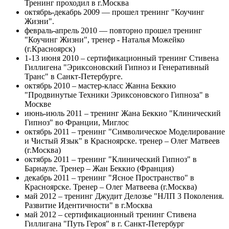
Тренинг проходил в г.Москва
октябрь-декабрь 2009 — прошел тренинг "Коучинг
Жизни".
февраль-апрель 2010 — повторно прошел тренинг
"Коучинг Жизни", тренер - Наталья Можейко
(г.Красноярск)
1-13 июня 2010 – сертификационный тренинг Стивена
Гиллигена "Эриксоновский Гипноз и Генеративный
Транс" в Санкт-Петербурге.
октябрь 2010 – мастер-класс Жанна Беккио
"Продвинутые Техники Эриксоновского Гипноза" в
Москве
июнь-июль 2011 – тренинг Жана Беккио "Клинический
Гипноз" во Франции, Миглос
октябрь 2011 – тренинг "Символическое Моделирование
и Чистый Язык" в Красноярске. тренер – Олег Матвеев
(г.Москва)
октябрь 2011 – тренинг "Клинический Гипноз" в
Барнауле. Тренер – Жан Беккио (Франция)
декабрь 2011 – тренинг "Ясное Пространство" в
Красноярске. Тренер – Олег Матвеева (г.Москва)
май 2012 – тренинг Джудит Делозье "НЛП 3 Поколения.
Развитие Идентичности" в г.Москва
май 2012 – сертификационный тренинг Стивена
Гиллигана "Путь Героя" в г. Санкт-Петербург