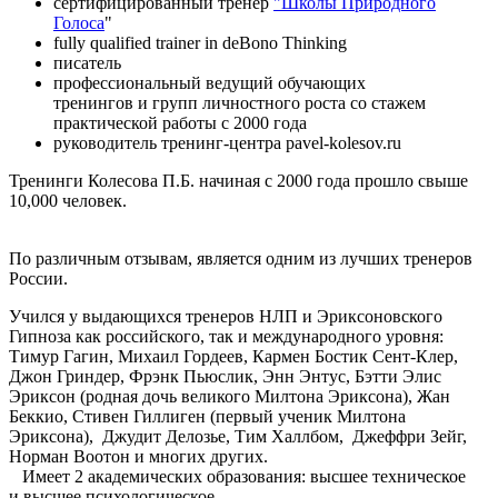
сертифицированный тренер
"Школы Природного
Голоса
"
fully qualified trainer in deBono Thinking
писатель
профессиональный ведущий обучающих
тренингов и групп личностного роста со стажем
практической работы с 2000 года
руководитель тренинг-центра pavel-kolesov.ru
Тренинги Колесова П.Б. начиная с 2000 года прошло свыше
10,000 человек.
По различным отзывам, является одним из лучших тренеров
России.
Учился у выдающихся тренеров НЛП и Эриксоновского
Гипноза как российского, так и международного уровня:
Тимур Гагин, Михаил Гордеев, Кармен Бостик Сент-Клер,
Джон Гриндер, Фрэнк Пьюслик, Энн Энтус, Бэтти Элис
Эриксон (родная дочь великого Милтона Эриксона), Жан
Беккио, Стивен Гиллиген (первый ученик Милтона
Эриксона), Джудит Делозье, Тим Халлбом, Джеффри Зейг,
Норман Воотон и многих других.
Имеет 2 академических образования: высшее техническое
и высшее психологическое.