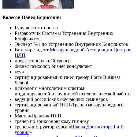
Колесов Павел Борисович
Гуру достигаторства
Разработчик Системы Устранения Внутренних
Конфликтов
Эксперт №1 по Устранению Внутренних Конфликтов
Вице-президент
Международной Ассоциации Центров
НЛП
профессиональный тренер
бизнес-психолог, бизнес-консультант
коуч
сертифицированный бизнес-тренер Force Business
School
психолог с многолетним опытом
индивидуальной и групповой психологической работы
ведущий российских обучающих семинаров
сертифицированный НЛП-Тренер международного
уровня,
Мастер-Практик НЛП
тренер по эриксоновскому гипнозу
тренер-инструктор курса «
Школа Достигатора I и II
уровня
»