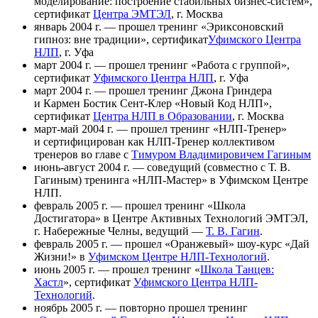
моделирование: построение стабильных бизнес-систем»,
сертификат
Центра ЭМТЭЛ
, г. Москва
январь 2004 г. — прошел тренинг «Эриксоновский
гипноз: вне традиции», сертификат
Уфимского Центра
НЛП
, г. Уфа
март 2004 г. — прошел тренинг «Работа с группой»,
сертификат
Уфимского Центра НЛП
, г. Уфа
март 2004 г. — прошел тренинг Джона Гриндера
и Кармен Бостик Сент-Клер «Новый Код НЛП»,
сертификат
Центра НЛП в Образовании
, г. Москва
март-май 2004 г. — прошел тренинг «НЛП-Тренер»
и сертифицирован как НЛП-Тренер коллективом
тренеров во главе с
Тимуром Владимировичем Гагиным
июнь-август 2004 г. — соведущий (совместно с Т. В.
Гагиным) тренинга «НЛП-Мастер» в Уфимском Центре
НЛП.
февраль 2005 г. — прошел тренинг «Школа
Достигатора» в Центре Активных Технологий ЭМТЭЛ,
г. Набережные Челны, ведущий —
Т. В. Гагин
.
февраль 2005 г. — прошел «Оранжевый» шоу-курс «Дай
Жизни!» в
Уфимском Центре НЛП-Технологий
.
июнь 2005 г. — прошел тренинг «
Школа Танцев:
Хастл
», сертификат
Уфимского Центра НЛП-
Технологий
.
ноябрь 2005 г. — повторно прошел тренинг