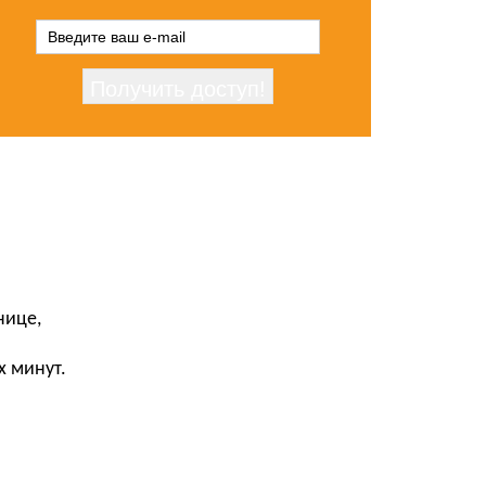
нице,
х минут.