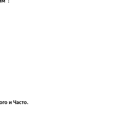
им":
го и Часто.