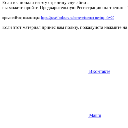
Если вы попали на эту страницу случайно -
вы можете пройти Предварительную Регистрацию на тренинг 
прямо сейчас, нажав сюда:
https://pavel-kolesov.ru/content/internet-trening-nhv20
Если этот материал принес вам пользу, пожалуйста нажмите на кн
ВКонтакте
Mailru