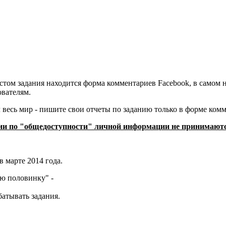
стом задания находится форма комментариев Facebook, в самом 
ователям.
 весь мир - пишите свои отчеты по заданию только в форме ком
ензии по "общедоступности" личной информации не принимают
 марте 2014 года.
ую половинку" -
батывать задания.