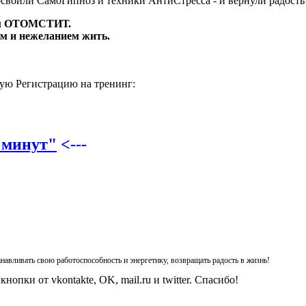
своили СамоГипноз и техники АнтиСтресса - и вернули радость в
ам ОТОМСТИТ.
м и нежеланием жить.
ую Регистрацию на тренинг:
 минут"
<---
навливать свою работоспособность и энергетику, возвращать радость в жизнь!
опки от vkontakte, OK, mail.ru и twitter. Спасибо!