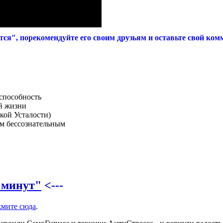
ся", порекомендуйте его своим друзьям и оставьте свой ком
способность
ей жизни
кой Усталости)
им бессознательным
 минут"
<---
мите сюда
.