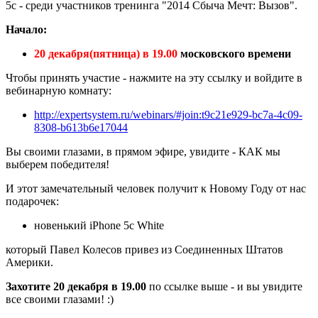
5c - среди участников тренинга "2014 Сбыча Мечт: Вызов".
Начало:
20 декабря(пятница) в 19.00
московского времени
Чтобы принять участие - нажмите на эту ссылку и войдите в
вебинарную комнату:
http://expertsystem.ru/webinars/#join:t9c21e929-bc7a-4c09-
8308-b613b6e17044
Вы своими глазами, в прямом эфире, увидите - КАК мы
выберем победителя!
И этот замечательный человек получит к Новому Году от нас
подарочек:
новенький iPhone 5c White
который Павел Колесов привез из Соединенных Штатов
Америки.
Захотите 20 декабря в 19.00
по ссылке выше - и вы увидите
все своими глазами! :)