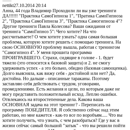
nettikt
27.10.2014 20:14
Анна, 44 года Владимир Проходили ли вы уже тренинги
ДА!!!!!! "Практика СамоГипноза 1", "Пратика СамоГипноза
2", "Практика СамоГипноза 3", "Практика Самогипноза 4"?
Другие тренинги Павла Колесова? Ваши ожидания от
тренинга "СамоГипноз 5": Чего хотите? На что
рассчитываете? О чем хотите узнать? одна самая большая
проблема, которую хотите решить с помощью тренинга. На
свою ОСНОВНУЮ проблему вышла, работая с тренингом
"Самогипноз 4". У меня прошита программа
ПРОИГРАВШЕГО. Страхи, сидящие в голове - 1. будет
тяжело (это относится к базовой защита) и 2. не смогу
удерживать успех - а это больно, обидно (базовая самооценка).
Долго выясняла, как вижу себя - достойной или нет? Да,
достойна. Но дальше - описанные тараканы. Поэтому
заставляю себя действовать с трудом, уговорами,
промедлениями. Есть желания и цели, по которым даже не
могу представить положительный исход. Леплю ошибки.
Отвлекаюсь на второстепенные дела. Какова ваша
ОСНОВНАЯ задача на этот тренинг? - Переписать на
программу ПОБЕДИТЕЛЯ. Я собственно сейчас над этим
работаю, но мне кажется - как-то все по воробъям..... Что вы
хотите получить, что узнать, с чем разобраться? Где у вас в
жизни сейчас самый большой "затык" - что вы решили пойти