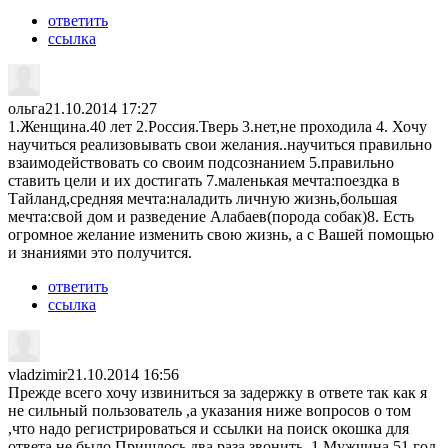
ответить
ссылка
ольга
21.10.2014 17:27
1.Женщина.40 лет 2.Россия.Тверь 3.нет,не проходила 4. Хочу
научиться реализовывать свои желания..научиться правильно
взаимодействовать со своим подсознанием 5.правильно
ставить цели и их достигать 7.маленькая мечта:поездка в
Тайланд,средняя мечта:наладить личную жизнь,большая
мечта:свой дом и разведение Алабаев(порода собак)8. Есть
огромное желание изменить свою жизнь, а с Вашей помощью
и знаниями это получится.
ответить
ссылка
vladzimir
21.10.2014 16:56
Прежде всего хочу извиниться за задержку в ответе так как я
не сильный пользователь ,а указания ниже вопросов о том
,что надо регистрироваться и ссылки на поиск окошка для
ответа не было.Пришлось два раза звонить. 1.Мужчина.51 год