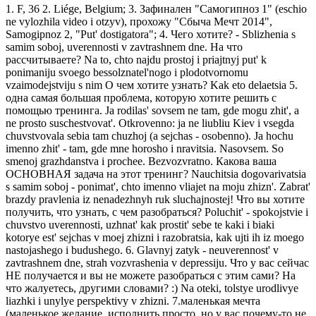
1. F, 36 2. Liége, Belgium; 3. Зафинален "Самогипноз 1" (eschio
ne vylozhila video i otzyv), прохожу "Сбыча Мечт 2014",
Samogipnoz 2, "Put' dostigatora"; 4. Чего хотите? - Sblizhenia s
samim soboj, uverennosti v zavtrashnem dne. На что
рассчитываете? Na to, chto najdu prostoj i priajtnyj put' k
ponimaniju svoego bessolznatel'nogo i plodotvornomu
vzaimodejstviju s nim О чем хотите узнать? Kak eto delaetsia 5.
одна самая большая проблема, которую хотите решить с
помощью тренинга. Ja rodilas' sovsem ne tam, gde mogu zhit', a
ne prosto suschestvovat'. Otkrovenno: ja ne liubliu Kiev i vsegda
chuvstvovala sebia tam chuzhoj (a sejchas - osobenno). Ja hochu
imenno zhit' - tam, gde mne horosho i nravitsia. Nasovsem. So
smenoj grazhdanstva i prochee. Bezvozvratno. Какова ваша
ОСНОВНАЯ задача на этот тренинг? Nauchitsia dogovarivatsia
s samim soboj - ponimat', chto imenno vliajet na moju zhizn'. Zabrat'
brazdy pravlenia iz nenadezhnyh ruk sluchajnostej! Что вы хотите
получить, что узнать, с чем разобраться? Poluchit' - spokojstvie i
chuvstvo uverennosti, uzhnat' kak prostit' sebe te kaki i biaki
kotorye est' sejchas v moej zhizni i razobratsia, kak ujti ih iz moego
nastojashego i budushego. 6. Glavnyj zatyk - neuverennost' v
zavtrashnem dne, strah vozvrashenia v depressiju. Что у вас сейчас
НЕ получается и вы не можете разобраться с этим сами? На
что жалуетесь, другими словами? :) Na oteki, tolstye urodlivye
liazhki i unylye perspektivy v zhizni. 7.маленькая мечта
(маленькое желание, исполнить просто, но у вас почему-то не