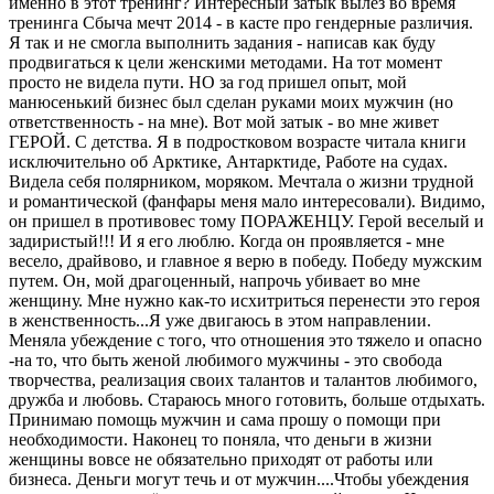
именно в этот тренинг? Интересный затык вылез во время
тренинга Сбыча мечт 2014 - в касте про гендерные различия.
Я так и не смогла выполнить задания - написав как буду
продвигаться к цели женскими методами. На тот момент
просто не видела пути. НО за год пришел опыт, мой
манюсенький бизнес был сделан руками моих мужчин (но
ответственность - на мне). Вот мой затык - во мне живет
ГЕРОЙ. С детства. Я в подростковом возрасте читала книги
исключительно об Арктике, Антарктиде, Работе на судах.
Видела себя полярником, моряком. Мечтала о жизни трудной
и романтической (фанфары меня мало интересовали). Видимо,
он пришел в противовес тому ПОРАЖЕНЦУ. Герой веселый и
задиристый!!! И я его люблю. Когда он проявляется - мне
весело, драйвово, и главное я верю в победу. Победу мужским
путем. Он, мой драгоценный, напрочь убивает во мне
женщину. Мне нужно как-то исхитриться перенести это героя
в женственность...Я уже двигаюсь в этом направлении.
Меняла убеждение с того, что отношения это тяжело и опасно
-на то, что быть женой любимого мужчины - это свобода
творчества, реализация своих талантов и талантов любимого,
дружба и любовь. Стараюсь много готовить, больше отдыхать.
Принимаю помощь мужчин и сама прошу о помощи при
необходимости. Наконец то поняла, что деньги в жизни
женщины вовсе не обязательно приходят от работы или
бизнеса. Деньги могут течь и от мужчин....Чтобы убеждения