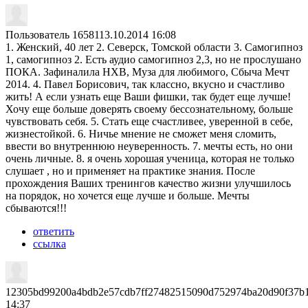
Пользователь 16581
13.10.2014 16:08
1. Женский, 40 лет 2. Северск, Томской области 3. Самогипноз
1, самогипноз 2. Есть аудио самогипноз 2,3, но не прослушано
ПОКА. Зафиналила НХВ, Муза для любимого, Сбыча Мечт
2014. 4. Павел Борисович, так классно, вкусно и счастливо
жить! А если узнать еще Ваши фишки, так будет еще лучше!
Хочу еще больше доверять своему бессознательному, больше
чувствовать себя. 5. Стать еще счастливее, уверенной в себе,
жизнестойкой. 6. Ничье мнение не сможет меня сломить,
ввести во внутреннюю неуверенность. 7. мечты есть, но они
очень личные. 8. я очень хорошая ученица, которая не только
слушает , но и применяет на практике знания. После
прохождения Ваших тренингов качество жизни улучшилось
на порядок, но хочется еще лучше и больше. Мечты
сбываются!!!
ответить
ссылка
12305bd99200a4bdb2e57cdb7ff27482515090d752974ba20d90f37b
14:37