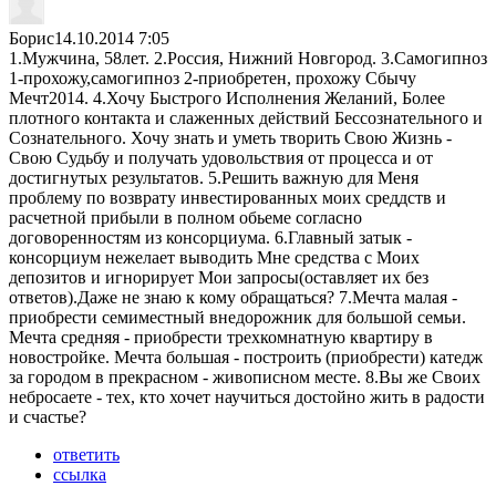
Борис
14.10.2014 7:05
1.Мужчина, 58лет. 2.Россия, Нижний Новгород. 3.Самогипноз
1-прохожу,самогипноз 2-приобретен, прохожу Сбычу
Мечт2014. 4.Хочу Быстрого Исполнения Желаний, Более
плотного контакта и слаженных действий Бессознательного и
Сознательного. Хочу знать и уметь творить Свою Жизнь -
Свою Судьбу и получать удовольствия от процесса и от
достигнутых результатов. 5.Решить важную для Меня
проблему по возврату инвестированных моих среддств и
расчетной прибыли в полном обьеме согласно
договоренностям из консорциума. 6.Главный затык -
консорциум нежелает выводить Мне средства с Моих
депозитов и игнорирует Мои запросы(оставляет их без
ответов).Даже не знаю к кому обращаться? 7.Мечта малая -
приобрести семиместный внедорожник для большой семьи.
Мечта средняя - приобрести трехкомнатную квартиру в
новостройке. Мечта большая - построить (приобрести) катедж
за городом в прекрасном - живописном месте. 8.Вы же Своих
небросаете - тех, кто хочет научиться достойно жить в радости
и счастье?
ответить
ссылка