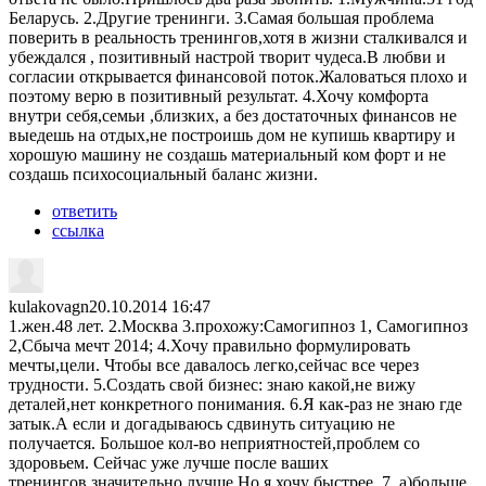
Беларусь. 2.Другие тренинги. 3.Самая большая проблема
поверить в реальность тренингов,хотя в жизни сталкивался и
убеждался , позитивный настрой творит чудеса.В любви и
согласии открывается финансовой поток.Жаловаться плохо и
поэтому верю в позитивный результат. 4.Хочу комфорта
внутри себя,семьи ,близких, а без достаточных финансов не
выедешь на отдых,не построишь дом не купишь квартиру и
хорошую машину не создашь материальный ком форт и не
создашь психосоциальный баланс жизни.
ответить
ссылка
kulakovagn
20.10.2014 16:47
1.жен.48 лет. 2.Москва 3.прохожу:Самогипноз 1, Самогипноз
2,Сбыча мечт 2014; 4.Хочу правильно формулировать
мечты,цели. Чтобы все давалось легко,сейчас все через
трудности. 5.Создать свой бизнес: знаю какой,не вижу
деталей,нет конкретного понимания. 6.Я как-раз не знаю где
затык.А если и догадываюсь сдвинуть ситуацию не
получается. Большое кол-во неприятностей,проблем со
здоровьем. Сейчас уже лучше после ваших
тренингов,значительно лучше.Но я хочу быстрее. 7. а)больше