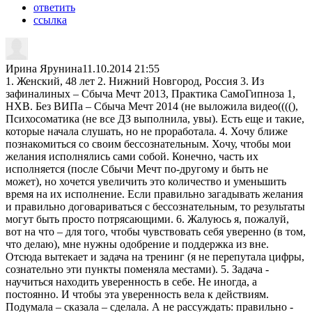
ответить
ссылка
Ирина Ярунина
11.10.2014 21:55
1. Женский, 48 лет 2. Нижний Новгород, Россия 3. Из
зафиналиных – Сбыча Мечт 2013, Практика СамоГипноза 1,
НХВ. Без ВИПа – Сбыча Мечт 2014 (не выложила видео((((),
Психосоматика (не все ДЗ выполнила, увы). Есть еще и такие,
которые начала слушать, но не проработала. 4. Хочу ближе
познакомиться со своим бессознательным. Хочу, чтобы мои
желания исполнялись сами собой. Конечно, часть их
исполняется (после Сбычи Мечт по-другому и быть не
может), но хочется увеличить это количество и уменьшить
время на их исполнение. Если правильно загадывать желания
и правильно договариваться с бессознательным, то результаты
могут быть просто потрясающими. 6. Жалуюсь я, пожалуй,
вот на что – для того, чтобы чувствовать себя уверенно (в том,
что делаю), мне нужны одобрение и поддержка из вне.
Отсюда вытекает и задача на тренинг (я не перепутала цифры,
сознательно эти пункты поменяла местами). 5. Задача -
научиться находить уверенность в себе. Не иногда, а
постоянно. И чтобы эта уверенность вела к действиям.
Подумала – сказала – сделала. А не рассуждать: правильно -