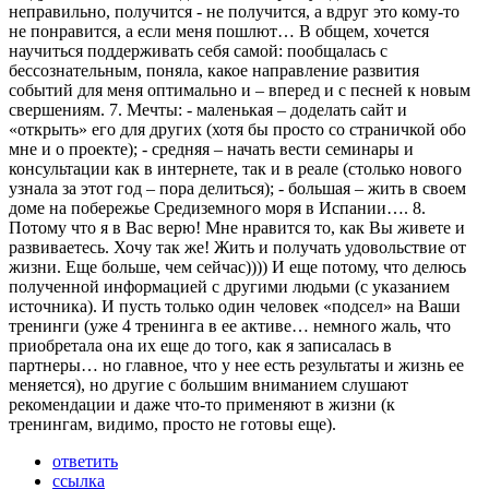
неправильно, получится - не получится, а вдруг это кому-то
не понравится, а если меня пошлют… В общем, хочется
научиться поддерживать себя самой: пообщалась с
бессознательным, поняла, какое направление развития
событий для меня оптимально и – вперед и с песней к новым
свершениям. 7. Мечты: - маленькая – доделать сайт и
«открыть» его для других (хотя бы просто со страничкой обо
мне и о проекте); - средняя – начать вести семинары и
консультации как в интернете, так и в реале (столько нового
узнала за этот год – пора делиться); - большая – жить в своем
доме на побережье Средиземного моря в Испании…. 8.
Потому что я в Вас верю! Мне нравится то, как Вы живете и
развиваетесь. Хочу так же! Жить и получать удовольствие от
жизни. Еще больше, чем сейчас)))) И еще потому, что делюсь
полученной информацией с другими людьми (с указанием
источника). И пусть только один человек «подсел» на Ваши
тренинги (уже 4 тренинга в ее активе… немного жаль, что
приобретала она их еще до того, как я записалась в
партнеры… но главное, что у нее есть результаты и жизнь ее
меняется), но другие с большим вниманием слушают
рекомендации и даже что-то применяют в жизни (к
тренингам, видимо, просто не готовы еще).
ответить
ссылка