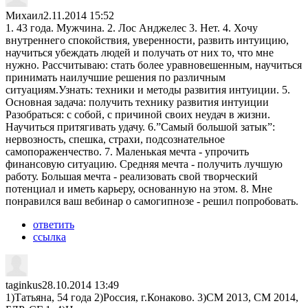
Михаил
2.11.2014 15:52
1. 43 года. Мужчина. 2. Лос Анджелес 3. Нет. 4. Хочу
внутреннего спокойствия, уверенности, развить интуицию,
научиться убеждать людей и получать от них то, что мне
нужно. Рассчитываю: стать более уравновешенным, научиться
принимать наилучшие решения по различным
ситуациям.Узнать: техники и методы развития интуиции. 5.
Основная задача: получить технику развития интуиции
Разобраться: с собой, с причиной своих неудач в жизни.
Научиться притягивать удачу. 6.”Самый большой затык”:
нервозность, спешка, страхи, подсознательное
самопораженчество. 7. Маленькая мечта - упрочить
финансовую ситуацию. Средняя мечта - получить лучшую
работу. Большая мечта - реализовать свой творческий
потенциал и иметь карьеру, основанную на этом. 8. Мне
понравился ваш вебинар о самогипнозе - решил попробовать.
ответить
ссылка
taginkus
28.10.2014 13:49
1)Татьяна, 54 года 2)Россия, г.Конаково. 3)СМ 2013, СМ 2014,