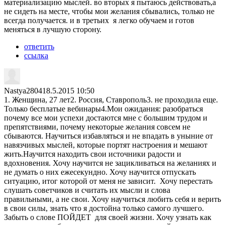
материализацию мыслей. во вторых я пытаюсь действовать,а
не сидеть на месте, чтобы мои желания сбывались, только не
всегда получается. и в третьих я легко обучаем и готов
меняться в лучшую сторону.
ответить
ссылка
Nastya2804
18.5.2015 10:50
1. Женщина, 27 лет2. Россия, Ставрополь3. не проходила еще.
Только бесплатые вебинары4.Мои ожидания: разобраться
почему все мои успехи достаются мне с большим трудом и
препятствиями, почему некоторые желания совсем не
сбываются. Научиться избавляться и не впадать в уныние от
навязчивых мыслей, которые портят настроения и мешают
жить.Научится находить свои источники радости и
вдохновения. Хочу научится не зацикливаться на желаниях и
не думать о них ежесекундно. Хочу научится отпускать
ситуацию, итог которой от меня не зависит. Хочу перестать
слушать советчиков и считать их мысли и слова
правильными, а не свои. Хочу научиться любить себя и верить
в свои силы, знать что я достойна только самого лучшего.
Забыть о слове ПОЙДЕТ для своей жизни. Хочу узнать как