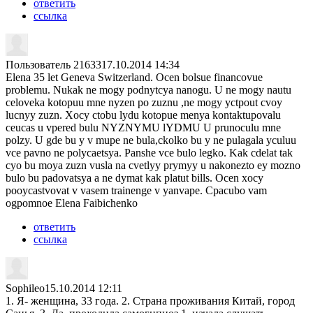
ответить
ссылка
Пользователь 21633
17.10.2014 14:34
Elena 35 let Geneva Switzerland. Ocen bolsue financovue
problemu. Nukak ne mogy podnytcya nanogu. U ne mogy nautu
celoveka kotopuu mne nyzen po zuznu ,ne mogy yctpout cvoy
lucnyy zuzn. Xocy ctobu lydu kotopue menya kontaktupovalu
ceucas u vpered bulu NYZNYMU lYDMU U prunoculu mne
polzy. U gde bu y v mupe ne bula,ckolko bu y ne pulagala yculuu
vce pavno ne polycaetsya. Panshe vce bulo legko. Kak cdelat tak
cyo bu moya zuzn vusla na cvetlyy prymyy u nakonezto ey mozno
bulo bu padovatsya a ne dymat kak platut bills. Ocen xocy
pooycastvovat v vasem trainenge v yanvape. Cpacubo vam
ogpomnoe Elena Faibichenko
ответить
ссылка
Sophileo
15.10.2014 12:11
1. Я- женщина, 33 года. 2. Страна проживания Китай, город