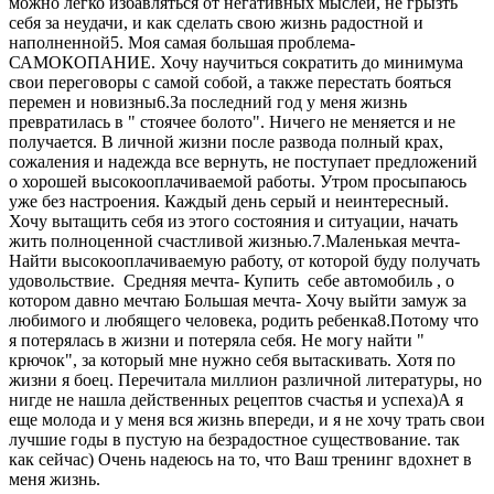
можно легко избавляться от негативных мыслей, не грызть
себя за неудачи, и как сделать свою жизнь радостной и
наполненной5. Моя самая большая проблема-
САМОКОПАНИЕ. Хочу научиться сократить до минимума
свои переговоры с самой собой, а также перестать бояться
перемен и новизны6.За последний год у меня жизнь
превратилась в " стоячее болото". Ничего не меняется и не
получается. В личной жизни после развода полный крах,
сожаления и надежда все вернуть, не поступает предложений
о хорошей высокооплачиваемой работы. Утром просыпаюсь
уже без настроения. Каждый день серый и неинтересный.
Хочу вытащить себя из этого состояния и ситуации, начать
жить полноценной счастливой жизнью.7.Маленькая мечта-
Найти высокооплачиваемую работу, от которой буду получать
удовольствие. Средняя мечта- Купить себе автомобиль , о
котором давно мечтаю Большая мечта- Хочу выйти замуж за
любимого и любящего человека, родить ребенка8.Потому что
я потерялась в жизни и потеряла себя. Не могу найти "
крючок", за который мне нужно себя вытаскивать. Хотя по
жизни я боец. Перечитала миллион различной литературы, но
нигде не нашла действенных рецептов счастья и успеха)А я
еще молода и у меня вся жизнь впереди, и я не хочу трать свои
лучшие годы в пустую на безрадостное существование. так
как сейчас) Очень надеюсь на то, что Ваш тренинг вдохнет в
меня жизнь.