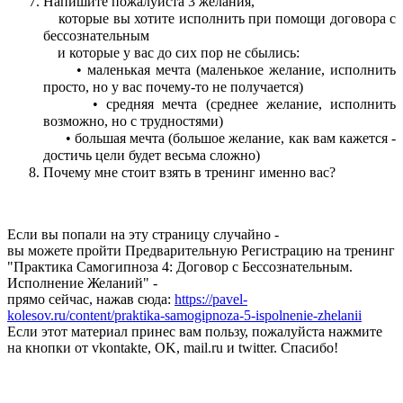
Напишите пожалуйста 3 желания,
которые вы хотите исполнить при помощи договора с
бессознательным
и которые у вас до сих пор не сбылись:
• маленькая мечта (маленькое желание, исполнить
просто, но у вас почему-то не получается)
• средняя мечта (среднее желание, исполнить
возможно, но с трудностями)
• большая мечта (большое желание, как вам кажется -
достичь цели будет весьма сложно)
Почему мне стоит взять в тренинг именно вас?
Если вы попали на эту страницу случайно -
вы можете пройти Предварительную Регистрацию на тренинг
"Практика Самогипноза 4: Договор с Бессознательным.
Исполнение Желаний" -
прямо сейчас, нажав сюда:
https://pavel-
kolesov.ru/content/praktika-samogipnoza-5-ispolnenie-zhelanii
Если этот материал принес вам пользу, пожалуйста нажмите
на кнопки от vkontakte, OK, mail.ru и twitter. Спасибо!