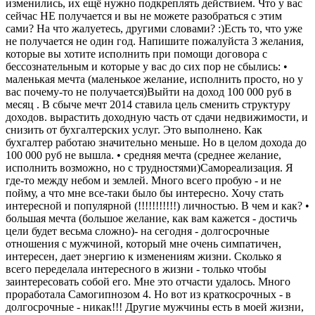
изменились, их ещё нужно подкреплять действием. Что у вас
сейчас НЕ получается и вы не можете разобраться с этим
сами? На что жалуетесь, другими словами? :)Есть то, что уже
не получается не один год. Напишите пожалуйста 3 желания,
которые вы хотите исполнить при помощи договора с
бессознательным и которые у вас до сих пор не сбылись: •
маленькая мечта (маленькое желание, исполнить просто, но у
вас почему-то не получается)Выйти на доход 100 000 руб в
месяц . В сбыче мечт 2014 ставила цель сменить структуру
доходов. вырастить доходную часть от сдачи недвижимости, и
снизить от бухгалтерских услуг. Это выполнено. Как
бухгалтер работаю значительно меньше. Но в целом дохода до
100 000 руб не вышла. • средняя мечта (среднее желание,
исполнить возможно, но с трудностями)Самореализация. Я
где-то между небом и землей. Много всего пробую - и не
пойму, а что мне все-таки было бы интересно. Хочу стать
интересной и популярной (!!!!!!!!!!!) личностью. В чем и как? •
большая мечта (большое желание, как вам кажется - достичь
цели будет весьма сложно)- на сегодня - долгосрочные
отношения с мужчиной, который мне очень симпатичен,
интересен, дает энергию к изменениям жизни. Сколько я
всего переделала интересного в жизни - только чтобы
заинтересовать собой его. Мне это отчасти удалось. Много
проработала Самогипнозом 4. Но вот из краткосрочных - в
долгосрочные - никак!!! Другие мужчины есть в моей жизни,