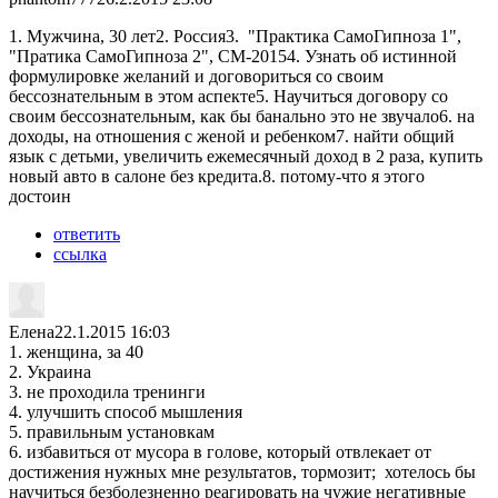
1. Мужчина, 30 лет2. Россия3. "Практика СамоГипноза 1",
"Пратика СамоГипноза 2", СМ-20154. Узнать об истинной
формулировке желаний и договориться со своим
бессознательным в этом аспекте5. Научиться договору со
своим бессознательным, как бы банально это не звучало6. на
доходы, на отношения с женой и ребенком7. найти общий
язык с детьми, увеличить ежемесячный доход в 2 раза, купить
новый авто в салоне без кредита.8. потому-что я этого
достоин
ответить
ссылка
Елена
22.1.2015 16:03
1. женщина, за 40
2. Украина
3. не проходила тренинги
4. улучшить способ мышления
5. правильным установкам
6. избавиться от мусора в голове, который отвлекает от
достижения нужных мне результатов, тормозит; хотелось бы
научиться безболезненно реагировать на чужие негативные