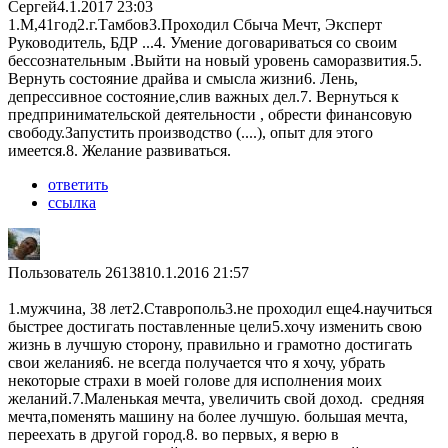
Сергей
4.1.2017 23:03
1.М,41год2.г.Тамбов3.Проходил Сбыча Мечт, Эксперт
Руководитель, БДР ...4. Умение договариваться со своим
бессознательным .Выйти на новый уровень саморазвития.5.
Вернуть состояние драйва и смысла жизни6. Лень,
депрессивное состояние,слив важных дел.7. Вернуться к
предпринимательской деятельности , обрести финансовую
свободу.Запустить производство (....), опыт для этого
имеется.8. Желание развиваться.
ответить
ссылка
Пользователь 26138
10.1.2016 21:57
1.мужчина, 38 лет2.Ставрополь3.не проходил еще4.научиться
быстрее достигать поставленные цели5.хочу изменить свою
жизнь в лучшую сторону, правильно и грамотно достигать
свои желания6. не всегда получается что я хочу, убрать
некоторые страхи в моей голове для исполнения моих
желаний.7.Маленькая мечта, увеличить свой доход. средняя
мечта,поменять машину на более лучшую. большая мечта,
переехать в другой город.8. во первых, я верю в