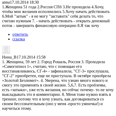
anna
17.10.2014 18:30
1.Женщина 51 года 2.Россия СПб 3.Не проходила 4.Хочу,
чтобы мои желания исполнились 5.Хочу начать действовать
6.Мой "затык" - я не могу "заставить" себя делать то, что
считаю нужным 7. - начать действовать - открыть денежный
поток - завершить финансовую операцию 8.Я так хочу
ответить
ссылка
Нина_В
17.10.2014 15:58
1. Женщина, 59 лет 2. Город Рошаль, Россия 3. Проходила
«Самогипноз 1», считаю, что с помощью его
восстанавливаюсь, СГ-4» - зафиналила, "СГ-3» прослушала,
"СГ-2" приобретен, еще не приступала. В октябре приобрела
«Золотой Безлимит». 4. Уверена, что узнаю много нового и
смогу это применять в своей жизни. 5,6,7. Есть проблемы,
есть «затыки», уже есть желания, но сейчас почему- то не хочу
выкладывать это в комментарии. 8. Меня тоже нужно взять в
тренинг, потому что я хочу узнать, как договариваться со
своим бессознательным (оно у меня -просто умничка!) и
научиться этому.