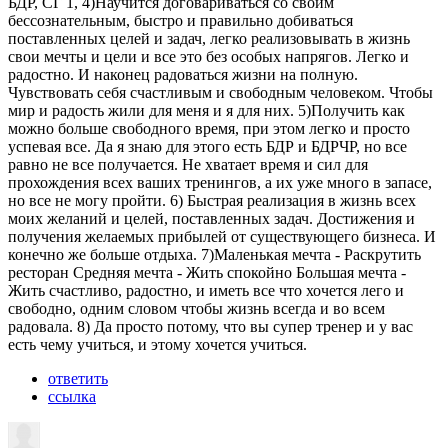
БДР, СГ 1, 4)Научится договариваться со своим
бессознательным, быстро и правильно добиваться
поставленных целей и задач, легко реализовывать в жизнь
свои мечты и цели и все это без особых напрягов. Легко и
радостно. И наконец радоваться жизни на полную.
Чувствовать себя счастливым и свободным человеком. Чтобы
мир и радость жили для меня и я для них. 5)Получить как
можно больше свободного время, при этом легко и просто
успевая все. Да я знаю для этого есть БДР и БДРЧР, но все
равно не все получается. Не хватает время и сил для
прохождения всех ваших тренингов, а их уже много в запасе,
но все не могу пройти. 6) Быстрая реализация в жизнь всех
моих желаний и целей, поставленных задач. Достижения и
получения желаемых прибылей от существующего бизнеса. И
конечно же больше отдыха. 7)Маленькая мечта - Раскрутить
ресторан Средняя мечта - Жить спокойно Большая мечта -
Жить счастливо, радостно, и иметь все что хочется лего и
свободно, одним словом чтобы жизнь всегда и во всем
радовала. 8) Да просто потому, что вы супер тренер и у вас
есть чему учиться, и этому хочется учиться.
ответить
ссылка