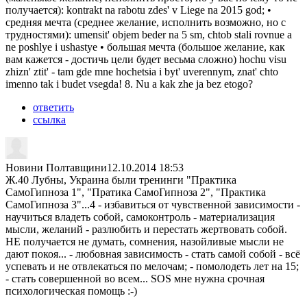
получается): kontrakt na rabotu zdes' v Liege na 2015 god; •
средняя мечта (среднее желание, исполнить возможно, но с
трудностями): umensit' objem beder na 5 sm, chtob stali rovnue a
ne poshlye i ushastye • большая мечта (большое желание, как
вам кажется - достичь цели будет весьма сложно) hochu visu
zhizn' ztit' - tam gde mne hochetsia i byt' uverennym, znat' chto
imenno tak i budet vsegda! 8. Nu a kak zhe ja bez etogo?
ответить
ссылка
Новини Полтавщини
12.10.2014 18:53
Ж.40 Лубны, Украина были тренинги "Практика
СамоГипноза 1", "Пратика СамоГипноза 2", "Практика
СамоГипноза 3"...4 - избавиться от чувственной зависимости -
научиться владеть собой, самоконтроль - материализация
мысли, желаний - разлюбить и перестать жертвовать собой.
НЕ получается не думать, сомнения, назойливые мысли не
дают покоя... - любовная зависимость - стать самой собой - всё
успевать и не отвлекаться по мелочам; - помолодеть лет на 15;
- стать совершенной во всем... SOS мне нужна срочная
психологическая помощь :-)