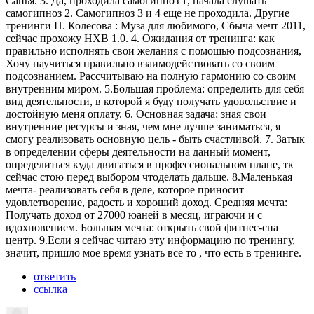
Санья. 3. Да, проходила самогипноз 1, начала слушать
самогипноз 2. Самогипноз 3 и 4 еще не проходила. Другие
тренинги П. Колесова : Муза для любимого, Сбыча мечт 2011,
сейчас прохожу НХВ 1.0. 4. Ожидания от тренинга: как
правильно исполнять свои желания с помощью подсознания,
Хочу научиться правильно взаимодействовать со своим
подсознанием. Рассчитываю на полную гармонию со своим
внутренним миром. 5.Большая проблема: определить для себя
вид деятельности, в которой я буду получать удовольствие и
достойную меня оплату. 6. Основная задача: зная свои
внутренние ресурсы и зная, чем мне лучше заниматься, я
смогу реализовать основную цель - быть счастливой. 7. Затык
в определении сферы деятельности на данный момент,
определиться куда двигаться в профессиональном плане, тк
сейчас стою перед выбором чтоделать дальше. 8.Маленькая
мечта- реализовать себя в деле, которое приносит
удовлетворение, радость и хороший доход. Средняя мечта:
Получать доход от 27000 юаней в месяц, играючи и с
вдохновением. Большая мечта: открыть свой фитнес-спа
центр. 9.Если я сейчас читаю эту информацию по тренингу,
значит, пришло мое время узнать все то , что есть в тренинге.
ответить
ссылка