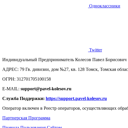
Одноклассники
Twitter
Индивидуальный Предприниматель Колесов Павел Борисович
AДРЕС: 79 Гв. дивизии, дом №27, кв. 128 Томск, Томская облас
ОГРН: 312701705100158
E-MAIL:
support@pavel-kolesov.ru
Служба Поддержки:
https://support.pavel-kolesov.ru
Оператор включен в Реестр операторов, осуществляющих обр
Партнерская Программа
Правила Пользования Сайтом