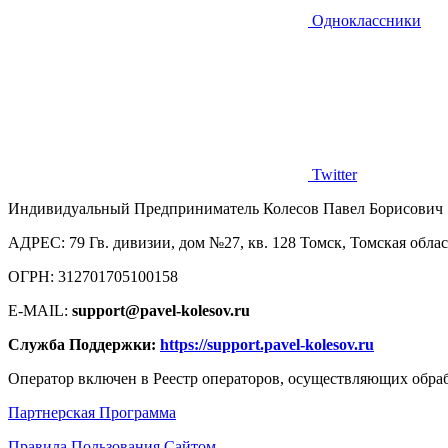
Одноклассники
Twitter
Индивидуальный Предприниматель Колесов Павел Борисович
AДРЕС: 79 Гв. дивизии, дом №27, кв. 128 Томск, Томская облас
ОГРН: 312701705100158
E-MAIL:
support@pavel-kolesov.ru
Служба Поддержки:
https://support.pavel-kolesov.ru
Оператор включен в Реестр операторов, осуществляющих обр
Партнерская Программа
Правила Пользования Сайтом