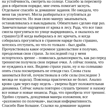
на устойчивость, смотреть на солнце. Спасибо за пересмотр
дня в обратном порядке, мне очень помогает заснуть.
Отдельное спасибо за домашние задания. Не ожидала, что
меня так увлечет. Могла разбираться и углубляться до
бесконечности. Но зная свою манеру закапываться,
останавливалась и выкладывала. Обязательно сделаю еще раз.
Замечательные ощущения от крика в лесу. Рада, что все таки
смогла прогуляться по улице вырядившись, и оказалось не
страшно!)) И когда выбиралась в лес кричать, и когда
собиралась прогуляться в странном наряде было страшно,
хотелось отступить, но что-то толкало - был драйв.
Прочувствовала какое огромное удовольствие я получаю,
преодолевая свои страхи. За последний год у меня
испортилось зрение – появилась дальнозоркость, как раз перед
тренингом получила свои первые очки. А сейчас поняла, что
не нуждаюсь в них. Видимо страхи ушли, ну и на солнышко
опять стала посматривать не отводя глаз. Снова стала
заниматься йогой, почувствовала в себе силы (последние 3
месяца не ходила). Поясница практически не болит. Анализ
крови сдам через пару недель – уверена будет положительная
динамика. Сейчас начала повторно слушать тренинг и нахожу
все новые и новые нюансы. Рада, что приобрела этот тренинг.
Удобно слушать, доходчивая манера изложения, все
«разложено по полочкам», высокая информативность.
Спасибо Вам большое. Ссылки на домашние задания