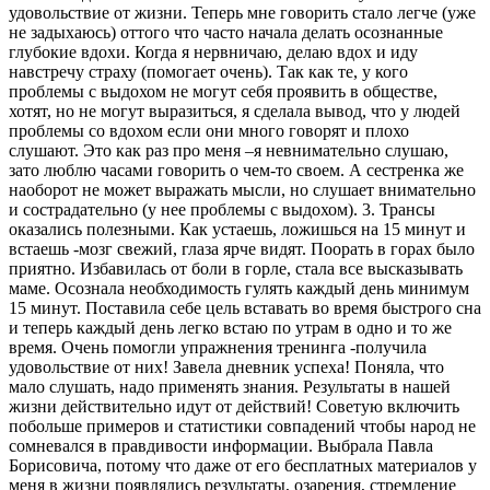
удовольствие от жизни. Теперь мне говорить стало легче (уже
не задыхаюсь) оттого что часто начала делать осознанные
глубокие вдохи. Когда я нервничаю, делаю вдох и иду
навстречу страху (помогает очень). Так как те, у кого
проблемы с выдохом не могут себя проявить в обществе,
хотят, но не могут выразиться, я сделала вывод, что у людей
проблемы со вдохом если они много говорят и плохо
слушают. Это как раз про меня –я невнимательно слушаю,
зато люблю часами говорить о чем-то своем. А сестренка же
наоборот не может выражать мысли, но слушает внимательно
и сострадательно (у нее проблемы с выдохом). 3. Трансы
оказались полезными. Как устаешь, ложишься на 15 минут и
встаешь -мозг свежий, глаза ярче видят. Поорать в горах было
приятно. Избавилась от боли в горле, стала все высказывать
маме. Осознала необходимость гулять каждый день минимум
15 минут. Поставила себе цель вставать во время быстрого сна
и теперь каждый день легко встаю по утрам в одно и то же
время. Очень помогли упражнения тренинга -получила
удовольствие от них! Завела дневник успеха! Поняла, что
мало слушать, надо применять знания. Результаты в нашей
жизни действительно идут от действий! Советую включить
побольше примеров и статистики совпадений чтобы народ не
сомневался в правдивости информации. Выбрала Павла
Борисовича, потому что даже от его бесплатных материалов у
меня в жизни появлялись результаты, озарения, стремление