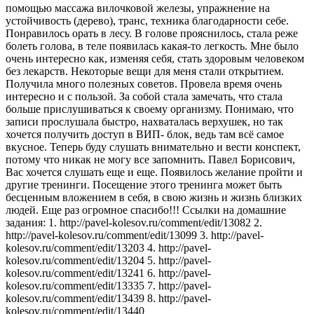
помощью массажа вилочковой железы, упражнение на
устойчивость (дерево), транс, техника благодарности себе.
Понравилось орать в лесу. В голове прояснилось, стала реже
болеть голова, в теле появилась какая-то легкость. Мне было
очень интересно как, изменяя себя, стать здоровым человеком
без лекарств. Некоторые вещи для меня стали открытием.
Получила много полезных советов. Провела время очень
интересно и с пользой. За собой стала замечать, что стала
больше прислушиваться к своему организму. Понимаю, что
записи прослушала быстро, нахваталась верхушек, но так
хочется получить доступ в ВИП- блок, ведь там всё самое
вкусное. Теперь буду слушать внимательно и вести конспект,
потому что никак не могу все запомнить. Павел Борисович,
Вас хочется слушать еще и еще. Появилось желание пройти и
другие тренинги. Посещение этого тренинга может быть
бесценным вложением в себя, в свою жизнь и жизнь близких
людей. Еще раз огромное спасибо!!! Ссылки на домашние
задания: 1. http://pavel-kolesov.ru/comment/edit/13082 2.
http://pavel-kolesov.ru/comment/edit/13099 3. http://pavel-
kolesov.ru/comment/edit/13203 4. http://pavel-
kolesov.ru/comment/edit/13204 5. http://pavel-
kolesov.ru/comment/edit/13241 6. http://pavel-
kolesov.ru/comment/edit/13335 7. http://pavel-
kolesov.ru/comment/edit/13439 8. http://pavel-
kolesov.ru/comment/edit/13440