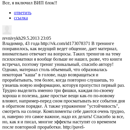
Все, я включил ВИП блок!!
ответить
ссылка
revnivykh
29.5.2013 23:05
Владимир, 43 года http://vk.com/id173078371 В тренинге
понравилось, как ведущий ведет общение, дает материал,
внимательно отвечает на вопросы. Таких тренигов на тему
психосоматики я вообще больше не нашел, разве, что книги
встречал, поэтому трениг уникальный, спасибо автору!
Однако, материал столь объемный, что образовалась
некоторая "каша" в голове, надо возвращаться и
прорабатывать, тем более, когда повторно слушаешь, то
узнаешь новую информацию, которуя пропустил первый раз.
Трудно выделить именно три фишки, каждая по-своему
хороша и полезна, даже простые вещи как-то по-новому
влияют, например-перед сном просматывать все события дня
в обратном порядке. А также упражнение "устойчивость",
смотреть на солнце. Комплименты себе даются очень трудно,
и, наверно это самое важное, надо их делать! Спасибо за все,
но, как я и писал, многие эффекты наступят со временем
после повторной проработки. http://pavel-