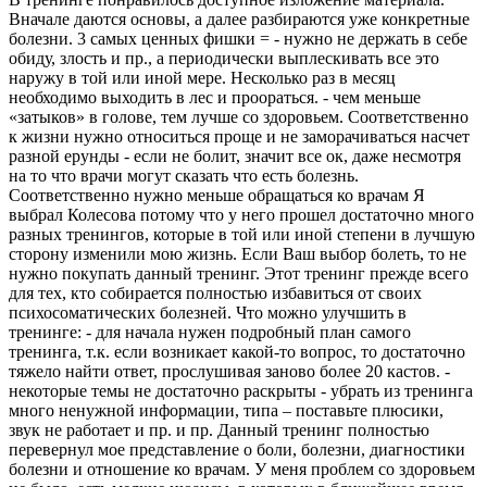
Вначале даются основы, а далее разбираются уже конкретные
болезни. 3 самых ценных фишки = - нужно не держать в себе
обиду, злость и пр., а периодически выплескивать все это
наружу в той или иной мере. Несколько раз в месяц
необходимо выходить в лес и проораться. - чем меньше
«затыков» в голове, тем лучше со здоровьем. Соответственно
к жизни нужно относиться проще и не заморачиваться насчет
разной ерунды - если не болит, значит все ок, даже несмотря
на то что врачи могут сказать что есть болезнь.
Соответственно нужно меньше обращаться ко врачам Я
выбрал Колесова потому что у него прошел достаточно много
разных тренингов, которые в той или иной степени в лучшую
сторону изменили мою жизнь. Если Ваш выбор болеть, то не
нужно покупать данный тренинг. Этот тренинг прежде всего
для тех, кто собирается полностью избавиться от своих
психосоматических болезней. Что можно улучшить в
тренинге: - для начала нужен подробный план самого
тренинга, т.к. если возникает какой-то вопрос, то достаточно
тяжело найти ответ, прослушивая заново более 20 кастов. -
некоторые темы не достаточно раскрыты - убрать из тренинга
много ненужной информации, типа – поставьте плюсики,
звук не работает и пр. и пр. Данный тренинг полностью
перевернул мое представление о боли, болезни, диагностики
болезни и отношение ко врачам. У меня проблем со здоровьем