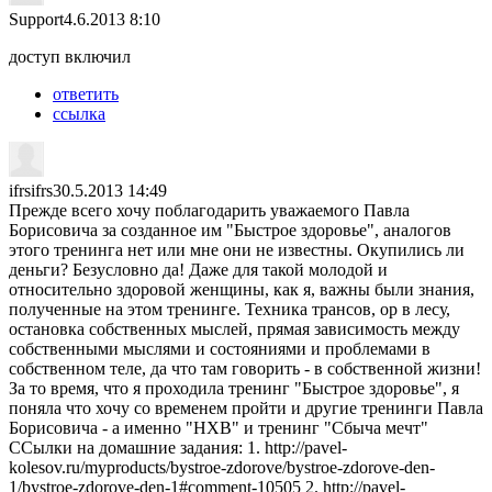
Support
4.6.2013 8:10
доступ включил
ответить
ссылка
ifrsifrs
30.5.2013 14:49
Прежде всего хочу поблагодарить уважаемого Павла
Борисовича за созданное им "Быстрое здоровье", аналогов
этого тренинга нет или мне они не известны. Окупились ли
деньги? Безусловно да! Даже для такой молодой и
относительно здоровой женщины, как я, важны были знания,
полученные на этом тренинге. Техника трансов, ор в лесу,
остановка собственных мыслей, прямая зависимость между
собственными мыслями и состояниями и проблемами в
собственном теле, да что там говорить - в собственной жизни!
За то время, что я проходила тренинг "Быстрое здоровье", я
поняла что хочу со временем пройти и другие тренинги Павла
Борисовича - а именно "НХВ" и тренинг "Сбыча мечт"
ССылки на домашние задания: 1. http://pavel-
kolesov.ru/myproducts/bystroe-zdorove/bystroe-zdorove-den-
1/bystroe-zdorove-den-1#comment-10505 2. http://pavel-