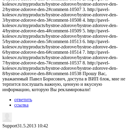
kolesov.ru/myproducts/bystroe-zdorove/bystroe-zdorove-den-
2/bystroe-zdorove-den-2#comment-10507 3. http://pavel-
kolesov.ru/myproducts/bystroe-zdorove/bystroe-zdorove-den-
3/bystroe-zdorove-den-3#comment-10508 4. http://pavel-
kolesov.ru/myproducts/bystroe-zdorove/bystroe-zdorove-den-
4/bystroe-zdorove-den-4#comment-10509 5. http://pavel-
kolesov.ru/myproducts/bystroe-zdorove/bystroe-zdorove-den-
5/bystroe-zdorove-den-5#comment-10513 6. http://pavel-
kolesov.ru/myproducts/bystroe-zdorove/bystroe-zdorove-den-
6/bystroe-zdorove-den-6#comment-10514 7. http://pavel-
kolesov.ru/myproducts/bystroe-zdorove/bystroe-zdorove-den-
7/bystroe-zdorove-den-7#comment-10537 8. http://pavel-
kolesov.ru/myproducts/bystroe-zdorove/bystroe-zdorove-den-
8/bystroe-zdorove-den-8#comment-10538 Прошу Вас,
уважаенмый Павел Борисович, доступа в ВИП блок, мне не
терпится послушать важную, ценную и вкусную
информацию, которую Вы рекламировали!
ответить
ссылка
Support
31.5.2013 10:42