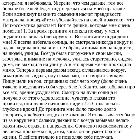
которыми я наблюдала. Уверена, что чем дальше, тем все
больше болезней будет подтверждаться на моей практике.
Если возникнут какие-то сомнения насчет правдивости
материала, проверяйте и убеждайтесь на своей практике , что
Психосоматика работает! Вот те фишки, которые мне очень
помогли! 1. За время тренинга я поняла почему у меня
недавно появилась близорукость. Все описание подходило
мне! Я всегда избегала солнца, не смотрела никогда вокруг и
вдаль, ходила лицом вниз, не обращая внимания на надписи,
на людей, улицы. Всегда была погружена в свои мысли,
заостряла внимание на мелочах, училась старательно, сидела
дома, не выходила на улицу. А в это время жизнь проходила
мимо. Теперь я первым делом всегда оглядываюсь вокруг,
всматриваюсь вдаль, иду и замечаю, что творится вокруг.
Пишу цели на год, спрашиваю себя чего хочу (было очень
тяжело представить себя через 5 лет). Как только забываю про
все это, зрение ухудшается. Смотрю на лучи солнца и
получаю от этого удовольствие, чувствую глазам это
нравится, они лучше начинают видеть! 2. Стала делать
глубокие вдохи! До тренинга мне было тяжело долго
говорить, как будто воздуха не хватало. Это оказывается было
из-за нарушения баланса дыхания: я всегда забывала делать
вдохи из-за страха и напряжения. Согласно психосоматике у
человека проблемы с вдохом, когда он не умеет брать от
жизни. Я действительно не позволяю себе получать