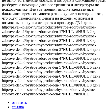
не было, есть мелкие нюансы, в которых в ближайшее время
разберусь с помощью данного тренинга и литературы по
психосоматике. Цена за тренинг вполне адекватная, в
ближайшее время он многократно окупится исходя из того,
что будут сэкономлены деньги на походы ко врачам и
возможные покупки лекарств и процедур. ДЗ 1 день
http://pavel-kolesov.ru/myproducts/bystroe-zdorove/bystroe-
zdorove-den-1/bystroe-zdorove-den-1?NULL=#NULL 2 день
http://pavel-kolesov.ru/myproducts/bystroe-zdorove/bystroe-
zdorove-den-2/bystroe-zdorove-den-2?NULL=#NULL 3 день
http://pavel-kolesov.ru/myproducts/bystroe-zdorove/bystroe-
zdorove-den-3/bystroe-zdorove-den-3?NULL=#NULL 4 день
http://pavel-kolesov.ru/myproducts/bystroe-zdorove/bystroe-
zdorove-den-4/bystroe-zdorove-den-4?NULL=#NULL 5 день
http://pavel-kolesov.ru/myproducts/bystroe-zdorove/bystroe-
zdorove-den-5/bystroe-zdorove-den-5?NULL=#NULL 6 день
http://pavel-kolesov.ru/myproducts/bystroe-zdorove/bystroe-
zdorove-den-6/bystroe-zdorove-den-6?NULL=#NULL 7 день
http://pavel-kolesov.ru/myproducts/bystroe-zdorove/bystroe-
zdorove-den-7/bystroe-zdorove-den-7?NULL=#NULL 8 день
http://pavel-kolesov.ru/myproducts/bystroe-zdorove/bystroe-
zdorove-den-8/bystroe-zdorove-den-8?NULL=#NULL
ответить
ссылка