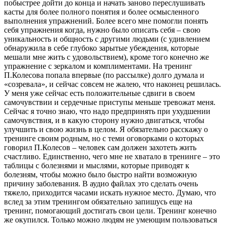
побыстрее дойти до конца и начать заново переслушивать
касты для более полного понятия и более осмысленного
выполнения упражнений. Более всего мне помогли понять
себя упражнения когда, нужно было описать себя – свою
уникальность и общность с другими людьми (с удивлением
обнаружила в себе глубоко зарытые убеждения, которые
мешали мне жить с удовольствием), кроме того конечно же
упражнение с зеркалом и комплиментами. На тренинг
П.Колесова попала впервые (по рассылке) долго думала и
«созревала», и сейчас совсем не жалею, что наконец решилась.
У меня уже сейчас есть положительные сдвиги в своем
самочувствии и сердечные приступы меньше тревожат меня.
Сейчас я точно знаю, что надо предпринять при ухудшении
самочувствия, и в какую сторону нужно двигаться, чтобы
улучшить и свою жизнь в целом. Я обязательно расскажу о
тренинге своим родным, но с теми оговорками о которых
говорил П.Колесов – человек сам должен захотеть жить
счастливо. Единственно, чего мне не хватало в тренинге – это
таблицы с болезнями и мыслями, которые приводят к
болезням, чтобы можно было быстро найти возможную
причину заболевания. В аудио файлах это сделать очень
тяжело, приходится часами искать нужное место. Думаю, что
вслед за этим тренингом обязательно запишусь еще на
тренинг, помогающий достигать свои цели. Тренинг конечно
же окупился. Только можно людям не умеющим пользоваться