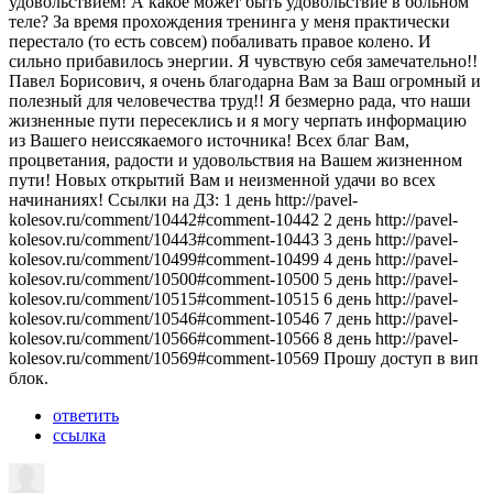
удовольствием! А какое может быть удовольствие в больном
теле? За время прохождения тренинга у меня практически
перестало (то есть совсем) побаливать правое колено. И
сильно прибавилось энергии. Я чувствую себя замечательно!!
Павел Борисович, я очень благодарна Вам за Ваш огромный и
полезный для человечества труд!! Я безмерно рада, что наши
жизненные пути пересеклись и я могу черпать информацию
из Вашего неиссякаемого источника! Всех благ Вам,
процветания, радости и удовольствия на Вашем жизненном
пути! Новых открытий Вам и неизменной удачи во всех
начинаниях! Ссылки на ДЗ: 1 день http://pavel-
kolesov.ru/comment/10442#comment-10442 2 день http://pavel-
kolesov.ru/comment/10443#comment-10443 3 день http://pavel-
kolesov.ru/comment/10499#comment-10499 4 день http://pavel-
kolesov.ru/comment/10500#comment-10500 5 день http://pavel-
kolesov.ru/comment/10515#comment-10515 6 день http://pavel-
kolesov.ru/comment/10546#comment-10546 7 день http://pavel-
kolesov.ru/comment/10566#comment-10566 8 день http://pavel-
kolesov.ru/comment/10569#comment-10569 Прошу доступ в вип
блок.
ответить
ссылка