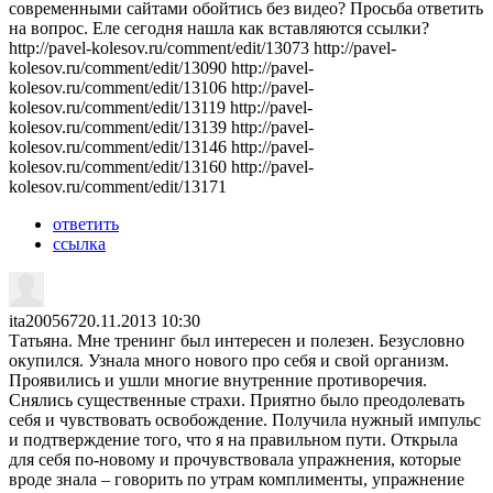
современными сайтами обойтись без видео? Просьба ответить
на вопрос. Еле сегодня нашла как вставляются ссылки?
http://pavel-kolesov.ru/comment/edit/13073 http://pavel-
kolesov.ru/comment/edit/13090 http://pavel-
kolesov.ru/comment/edit/13106 http://pavel-
kolesov.ru/comment/edit/13119 http://pavel-
kolesov.ru/comment/edit/13139 http://pavel-
kolesov.ru/comment/edit/13146 http://pavel-
kolesov.ru/comment/edit/13160 http://pavel-
kolesov.ru/comment/edit/13171
ответить
ссылка
ita200567
20.11.2013 10:30
Татьяна. Мне тренинг был интересен и полезен. Безусловно
окупился. Узнала много нового про себя и свой организм.
Проявились и ушли многие внутренние противоречия.
Снялись существенные страхи. Приятно было преодолевать
себя и чувствовать освобождение. Получила нужный импульс
и подтверждение того, что я на правильном пути. Открыла
для себя по-новому и прочувствовала упражнения, которые
вроде знала – говорить по утрам комплименты, упражнение