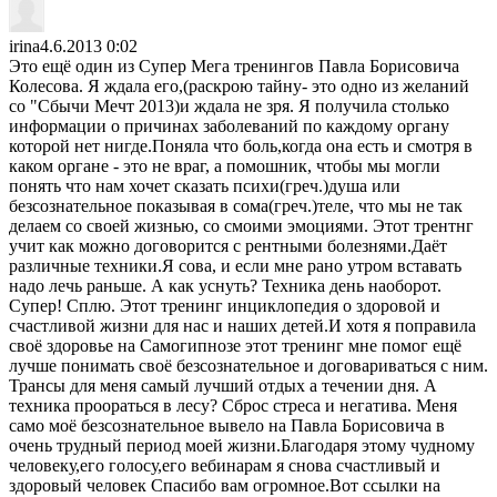
irina
4.6.2013 0:02
Это ещё один из Супер Мега тренингов Павла Борисовича
Колесова. Я ждала его,(раскрою тайну- это одно из желаний
со "Сбычи Мечт 2013)и ждала не зря. Я получила столько
информации о причинах заболеваний по каждому органу
которой нет нигде.Поняла что боль,когда она есть и смотря в
каком органе - это не враг, а помошник, чтобы мы могли
понять что нам хочет сказать психи(греч.)душа или
безсознательное показывая в сома(греч.)теле, что мы не так
делаем со своей жизнью, со смоими эмоциями. Этот трентнг
учит как можно договорится с рентными болезнями.Даёт
различные техники.Я сова, и если мне рано утром вставать
надо лечь раньше. А как уснуть? Техника день наоборот.
Супер! Сплю. Этот тренинг инциклопедия о здоровой и
счастливой жизни для нас и наших детей.И хотя я поправила
своё здоровье на Самогипнозе этот тренинг мне помог ещё
лучше понимать своё безсознательное и договариваться с ним.
Трансы для меня самый лучший отдых а течении дня. А
техника проораться в лесу? Сброс стреса и негатива. Меня
само моё безсознательное вывело на Павла Борисовича в
очень трудный период моей жизни.Благодаря этому чудному
человеку,его голосу,его вебинарам я снова счастливый и
здоровый человек Спасибо вам огромное.Вот ссылки на