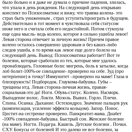
было больно и я даже не думала о причине падения, злилась,
что упала в день рождения. На следующий день открываю
конспект по Психосоматике и вижу, что травма колена- это
страх быть униженным , страх уступить/проиграть в будущем.
Действительно в тот момент я чувствовала себя статусом
ниже него и считала себя его недостойной. Потом стукнула
еще одна мысль- ведь колено, которое я сильно ушибла левое!
Левая сторона отвечает за личную жизнь! Причем правое
колено осталось совершенно здоровым и без каких-либо
следов ушиба, в то время как левое еще долго болело на
следующий день. Вывод: Психосоматика работает! Вот те
болезни, которые сработали из тех, которые мне удалось
пронаблюдать. Головные боли: мигрень, боль в затылке, когда
лоб болит-100%-ое совпадение- проверено на себе. Зуд (про
нетерпение) в точку! Иммунитет –проверено на маме! Глаза и
близорукость! Подбородок. Глаукома-бабушка. Губы –
трещины итд. Левая сторона-личная жизнь, правая-
социальная-это да! Ноги. Обувь-статус. Колено. Насморк.
Выпадение волос. Локти. Мозоль. Вывих. Горло. Плечи.
Спина. Осанка. Дыхание. Остехондроз. Значение пальцев рук
(компенсация, усиление эффекта кольцом). Запор. Понос.
Цистит-на сестренке проверено. Панкреатит-мама. Диабет
-100% совпадение-бабушка. Быстрый сон. Женские болезни
(на маме). Ногти. Подагра. Кашель. Детские болезни . Почки.
СХУ. Бонусы от болезней И это далеко не все болезни, за