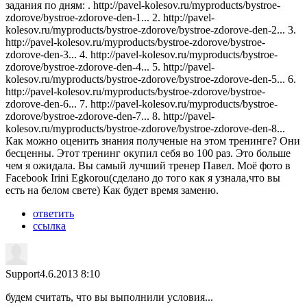
задания по дням: . http://pavel-kolesov.ru/myproducts/bystroe-
zdorove/bystroe-zdorove-den-1... 2. http://pavel-
kolesov.ru/myproducts/bystroe-zdorove/bystroe-zdorove-den-2... 3.
http://pavel-kolesov.ru/myproducts/bystroe-zdorove/bystroe-
zdorove-den-3... 4. http://pavel-kolesov.ru/myproducts/bystroe-
zdorove/bystroe-zdorove-den-4... 5. http://pavel-
kolesov.ru/myproducts/bystroe-zdorove/bystroe-zdorove-den-5... 6.
http://pavel-kolesov.ru/myproducts/bystroe-zdorove/bystroe-
zdorove-den-6... 7. http://pavel-kolesov.ru/myproducts/bystroe-
zdorove/bystroe-zdorove-den-7... 8. http://pavel-
kolesov.ru/myproducts/bystroe-zdorove/bystroe-zdorove-den-8...
Как можно оценить знания полученые на этом тренинге? Они
бесценны. Этот тренинг окупил себя во 100 раз. Это больше
чем я ожидала. Вы самый лучший тренер Павел. Моё фото в
Facebook Irini Egkorou(сделано до того как я узнала,что вы
есть на белом свете) Как будет время заменю.
ответить
ссылка
Support
4.6.2013 8:10
будем считать, что вы выполнили условия...