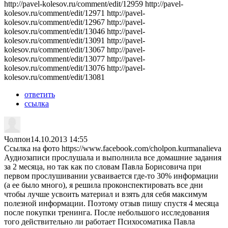
http://pavel-kolesov.ru/comment/edit/12959 http://pavel-
kolesov.ru/comment/edit/12971 http://pavel-
kolesov.ru/comment/edit/12967 http://pavel-
kolesov.ru/comment/edit/13046 http://pavel-
kolesov.ru/comment/edit/13091 http://pavel-
kolesov.ru/comment/edit/13067 http://pavel-
kolesov.ru/comment/edit/13077 http://pavel-
kolesov.ru/comment/edit/13076 http://pavel-
kolesov.ru/comment/edit/13081
ответить
ссылка
Чолпон
14.10.2013 14:55
Ссылка на фото https://www.facebook.com/cholpon.kurmanalieva
Аудиозаписи прослушала и выполнила все домашние задания
за 2 месяца, но так как по словам Павла Борисовича при
первом прослушивании усваивается где-то 30% информации
(а ее было много), я решила проконспектировать все дни
чтобы лучше усвоить материал и взять для себя максимум
полезной информации. Поэтому отзыв пишу спустя 4 месяца
после покупки тренинга. После небольшого исследования
того действительно ли работает Психосоматика Павла