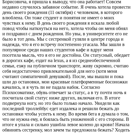
Борисовича, я пришла к выводу, что она работает! Совсем
недавно случилось забавное событие. Я очень хотела провести
день своего рождения (11 октября) с человеком, в которого
влюблена. Он тоже студент и понятия не имеет о моих
чувствах к нему. В день своего рождения я искала любой
повод чтобы наткнуться на него, хотела чтобы он меня обнял
и поздравил с днем рождения. Но увы, в университете его не
было в тот день. Мы с сестренкой гуляли в центре города и
надежда, что я его встречу постепенно угасала. Мы зашли в
популярное среди наших студентов кафе и вдруг меня
посетила мысль, что я его не достойна. Он статусный, обедает
в дорогих кафе, ездит на lexus, а я из среднеобеспеченной
семьи, езжу на публичном транспорте, живу скромно, считаю
себя недостаточно привлекательной для него (хотя меня
считают симпатичной девушкой). После, мы вышли и пока
шли до остановки, мои красивые платформенные босоножки
качались, и я чуть ли не падала набок. Согласно
Психосоматике, обувь отвечает за статус, а в ту почти ночь я
посчитала свой статус ниже других, включая его. В итоге
подвернула ногу, но это было только начало. Увидели как
последний троллейбус едет издалека и решили бежать до
остановки чтобы успеть к нему. Во время бега я думала о том,
что не нужна ему, я боялась быть униженной с его стороны. В
итоге я упала и сильно ушибла левое колено до крови! Начала
обвинять сестренку, мол зачем ты предложила бежать? Ходить