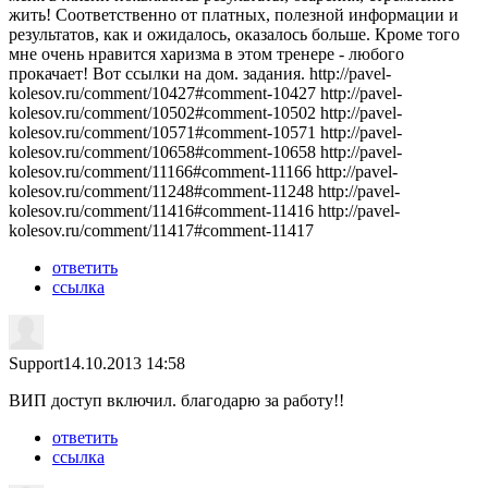
жить! Соответственно от платных, полезной информации и
результатов, как и ожидалось, оказалось больше. Кроме того
мне очень нравится харизма в этом тренере - любого
прокачает! Вот ссылки на дом. задания. http://pavel-
kolesov.ru/comment/10427#comment-10427 http://pavel-
kolesov.ru/comment/10502#comment-10502 http://pavel-
kolesov.ru/comment/10571#comment-10571 http://pavel-
kolesov.ru/comment/10658#comment-10658 http://pavel-
kolesov.ru/comment/11166#comment-11166 http://pavel-
kolesov.ru/comment/11248#comment-11248 http://pavel-
kolesov.ru/comment/11416#comment-11416 http://pavel-
kolesov.ru/comment/11417#comment-11417
ответить
ссылка
Support
14.10.2013 14:58
ВИП доступ включил. благодарю за работу!!
ответить
ссылка