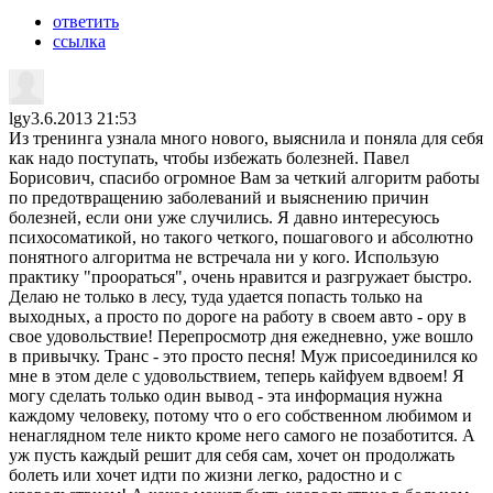
ответить
ссылка
lgy
3.6.2013 21:53
Из тренинга узнала много нового, выяснила и поняла для себя
как надо поступать, чтобы избежать болезней. Павел
Борисович, спасибо огромное Вам за четкий алгоритм работы
по предотвращению заболеваний и выяснению причин
болезней, если они уже случились. Я давно интересуюсь
психосоматикой, но такого четкого, пошагового и абсолютно
понятного алгоритма не встречала ни у кого. Использую
практику "проораться", очень нравится и разгружает быстро.
Делаю не только в лесу, туда удается попасть только на
выходных, а просто по дороге на работу в своем авто - ору в
свое удовольствие! Перепросмотр дня ежедневно, уже вошло
в привычку. Транс - это просто песня! Муж присоединился ко
мне в этом деле с удовольствием, теперь кайфуем вдвоем! Я
могу сделать только один вывод - эта информация нужна
каждому человеку, потому что о его собственном любимом и
ненаглядном теле никто кроме него самого не позаботится. А
уж пусть каждый решит для себя сам, хочет он продолжать
болеть или хочет идти по жизни легко, радостно и с