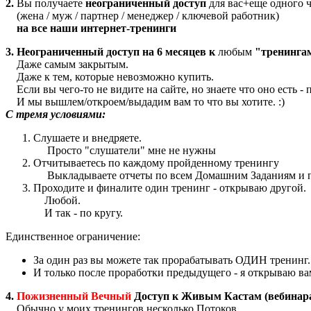
2.
Вы получаете
неограниченный доступ
для вас+еще одного 
(жена / муж / партнер / менеджер / ключевой работник)
на все наши интернет-тренинги
3. Неограниченный доступ
на 6 месяцев к
любым
"тренингам
Даже самым закрытым.
Даже к тем, которые невозможно купить.
Если вы чего-то не видите на сайте, но знаете что оно есть -
И мы вышлем/откроем/выдадим вам то что вы хотите. :)
С тремя условиями:
Слушаете и внедряете.
Просто "слушатели" мне не нужны
Отчитываетесь по каждому пройденному тренингу
Выкладываете отчеты по всем Домашним Заданиям и п
Проходите и финалите один тренинг - открываю другой.
Любой.
И так - по кругу.
Единственное ограничение:
За один раз вы можете так прорабатывать ОДИН тренинг.
И только после проработки предыдущего - я открываю ва
4.
Пожизненный Вечный
Доступ к Живым Кастам (вебинар
Обычно у моих тренингов несколько Потоков.