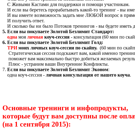
С Живыми Кастами для поддержки и помощи участникам.
И если вы беретесь прорабатывать какой-то тренинг - вы 
И вы имеете возможность задать мне ЛЮБОЙ вопрос в прямом
И получить ответ.
И сколько бы ни было Потоков тренингов - вы будете иметь
5. Если вы покупаете Золотой Безлимит Стандарт:
одна
моя
личная
коуч-сессия
- консультация (60 мин по ска
6. Если вы покупаете Золотой Безлимит Голд:
ТРИ
моих личных коуч-сессии по скайпу.
(60 мин по скай
Стратегическая сессия подскажет вам, какой именно тренин
поможет вам максимально быстро добиться желаемых резуль
Плюс - устраним ваши Внутренние Конфликты.
7.
Если вы покупаете Золотой Безлимит Эконом
:
одна коуч-сессия -
личная консультация от нашего коуча
.
Основные тренинги и инфопродукты,
которые будут вам доступны после опл
(на 1 сентября 2015):