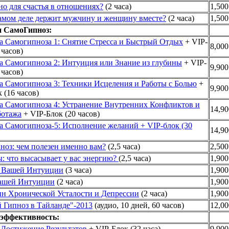
о для счастья в отношениях?
(2 часа)
1,500
самом деле держит мужчину и женщину вместе?
(2 часа)
1,500
и СамоГипноз:
а Самогипноза 1: Снятие Стресса и Быстрый Отдых
+ VIP-
8,000
 часов)
а Самогипноза 2: Интуиция или Знание из глубины
+ VIP-
9,900
 часов)
а Самогипноза 3: Техники Исцеления и Работы с Болью
+
9,900
 (16 часов)
а Самогипноза 4: Устранение Внутренних Конфликтов и
14,90
отажа
+ VIP-Блок (20 часов)
а Самогипноза-5: Исполнение желаний + VIP-блок (30
14,90
ноз: чем полезен именно вам?
(2,5 часа)
2,500
: что высасывает у вас энергию?
(2,5 часа)
1,900
 Вашей Интуиции
(3 часа)
1,900
ашей Интуиции
(2 часа)
1,900
ин Хронической Усталости и Депрессии
(2 часа)
1,900
й Гипноз в Тайланде"-2013
(аудио, 10 дней, 60 часов)
12,00
эффективность:
 Достижение Результатов
+ VIP-Блок (32 часа)
9,900