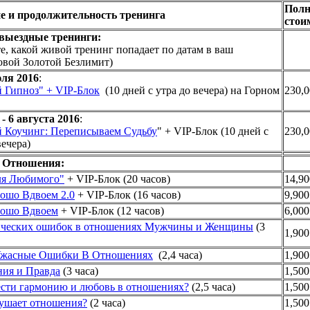
Полн
е и продолжительность тренинга
стои
выездные тренинги:
е, какой живой тренинг попадает по датам в ваш
овой Золотой Безлимит)
юля 2016
:
й Гипноз" + VIP-Блок
(10 дней с утра до вечера) на Горном
230,0
- 6 августа 2016
:
й Коучинг: Переписываем Судьбу
" + VIP-Блок (10 дней с
230,0
вечера)
 Отношения:
ля Любимого"
+ VIP-Блок (20 часов)
14,90
ошо Вдвоем 2.0
+ VIP-Блок (16 часов)
9,900
ошо Вдвоем
+ VIP-Блок (12 часов)
6,000
ических ошибок в отношениях Мужчины и Женщины
(3
1,900
жасные Ошибки В Отношениях
(2,4 часа)
1,900
ия и Правда
(3 часа)
1,500
ести гармонию и любовь в отношениях?
(2,5 часа)
1,500
рушает отношения?
(2 часа)
1,500