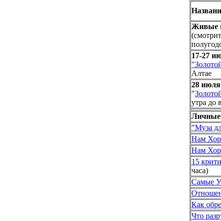
Названи
Живые 
(смотрит
полугод
17-27 и
"Золото
Алтае
28 июля 
"
Золото
утра до 
Личные
"Муза д
Нам Хор
Нам Хор
15 крит
часа)
Самые У
Отношен
Как обр
Что раз