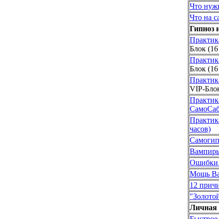
Что нужн
Что на 
Гипноз 
Практик
Блок (16
Практик
Блок (16
Практик
VIP-Блок
Практик
СамоСаб
Практик
часов)
Самогип
Вампиры
Ошибки
Мощь В
12 прич
"Золото
Личная 
Быстрое