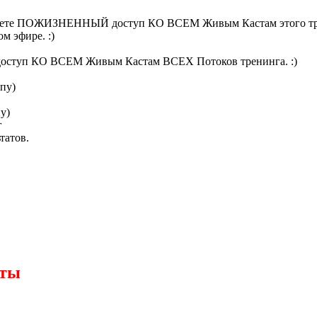
имеете ПОЖИЗНЕННЫЙ доступ КО ВСЕМ Живым Кастам этого трен
 эфире. :)
 доступ КО ВСЕМ Живым Кастам ВСЕХ Потоков тренинга. :)
йпу)
пу)
г
татов.
аты