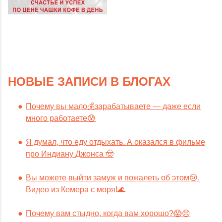
НОВЫЕ ЗАПИСИ В БЛОГАХ
Почему вы мало💰зарабатываете — даже если
много работаете😰
Я думал, что еду отдыхать. А оказался в фильме
про Индиану Джонса 🤠
Вы можете выйти замуж и пожалеть об этом😢.
Видео из Кемера с моря!🌊
Почему вам стыдно, когда вам хорошо?😱😣