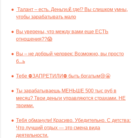
Талант – есть. Деньги💰 где⁉️ Вы слишком умны,
чтобы зарабатывать мало
Вы уверены, что между вами еще ЕСТЬ
отношения??😱
Вы – не добрый человек: Возможно, вы просто
б...ь
Тебе ⛔️ЗАПРЕТИЛИ⛔️ быть богатым😢😬
Ты зарабатываешь МЕНЬШЕ 500 тыс руб в
месяц? Твои деньги управляются страхами. НЕ
твоими.
Тебя обманули! Красиво. Убедительно. С детства:
Что лучший отдых — это смена вида
деятельности.