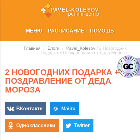
PAVEL‑KOLESOV
тренинг‑центр
МЕНЮ
РАСПИСАНИЕ
ПОМОЩЬ
Главная
/
Блоги
/
Pavel_Kolesov
/ 2 Новогодних
Подарка + Поздравление от Деда Мороза
2 НОВОГОДНИХ ПОДАРКА +
ПОЗДРАВЛЕНИЕ ОТ ДЕДА
МОРОЗА
ВКонтакте
Mailru
Одноклассники
Twitter