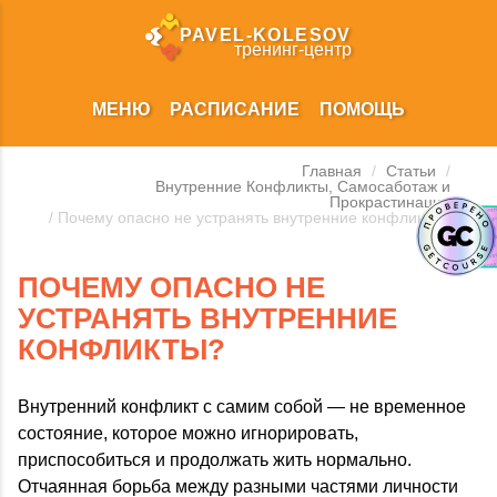
PAVEL‑KOLESOV
тренинг‑центр
МЕНЮ
РАСПИСАНИЕ
ПОМОЩЬ
Главная
/
Статьи
/
Внутренние Конфликты, Самосаботаж и
Прокрастинация
/ Почему опасно не устранять внутренние конфликты?
ПОЧЕМУ ОПАСНО НЕ
УСТРАНЯТЬ ВНУТРЕННИЕ
КОНФЛИКТЫ?
Внутренний конфликт с самим собой — не временное
состояние, которое можно игнорировать,
приспособиться и продолжать жить нормально.
Отчаянная борьба между разными частями личности