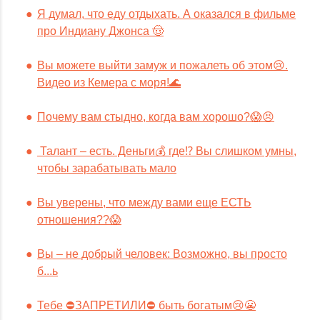
Я думал, что еду отдыхать. А оказался в фильме
про Индиану Джонса 🤠
Вы можете выйти замуж и пожалеть об этом😢.
Видео из Кемера с моря!🌊
Почему вам стыдно, когда вам хорошо?😱😣
Талант – есть. Деньги💰 где⁉️ Вы слишком умны,
чтобы зарабатывать мало
Вы уверены, что между вами еще ЕСТЬ
отношения??😱
Вы – не добрый человек: Возможно, вы просто
б...ь
Тебе ⛔️ЗАПРЕТИЛИ⛔️ быть богатым😢😬