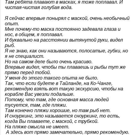
Там ребята плавают в масках, я тоже поплавал. И
чистая-чистая голубая вода.
Я сейчас впервые понырял с маской, очень необычный
опыт.
Мне почему-то маска постоянно задевала глаза и
нос, в общем, я поплавал.
И буквально на расстоянии вытянутой руки, видел
рыб.
Я не знаю, как они называются, полосатые, губки, но
я не специалист.
Но на самом деле было очень красиво.
Впервые видел, чтобы ты плаваешь и рыбы тут же
прямо перед тобой.
У меня до этого такого опыта не было.
Так, что если будете в Тайланде, на Ко-Чанге,
рекомендую взять вот такую экскурсию, чтобы на
корабле Вас увезли подальше.
Потому, что там, где основная масса людей
тусуетcя, там, где пляжи.
Там конечно пляжи хорошие, но там рыб нет.
И сноуркинг, это называется сноуркинг, то есть,
когда Вы плаваете, с маской, с трубкой.
На пляже смысла не имеет.
А здесь вот прямо замечательно, прямо рекомендую.