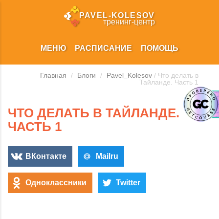
PAVEL‑KOLESOV
тренинг‑центр
МЕНЮ
РАСПИСАНИЕ
ПОМОЩЬ
Главная
/
Блоги
/
Pavel_Kolesov
/ Что делать в
Тайланде. Часть 1
ЧТО ДЕЛАТЬ В ТАЙЛАНДЕ.
ЧАСТЬ 1
ВКонтакте
Mailru
Одноклассники
Twitter