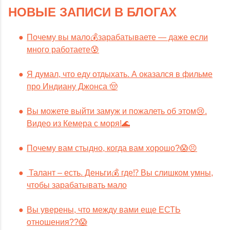
НОВЫЕ ЗАПИСИ В БЛОГАХ
Почему вы мало💰зарабатываете — даже если
много работаете😰
Я думал, что еду отдыхать. А оказался в фильме
про Индиану Джонса 🤠
Вы можете выйти замуж и пожалеть об этом😢.
Видео из Кемера с моря!🌊
Почему вам стыдно, когда вам хорошо?😱😣
Талант – есть. Деньги💰 где⁉️ Вы слишком умны,
чтобы зарабатывать мало
Вы уверены, что между вами еще ЕСТЬ
отношения??😱