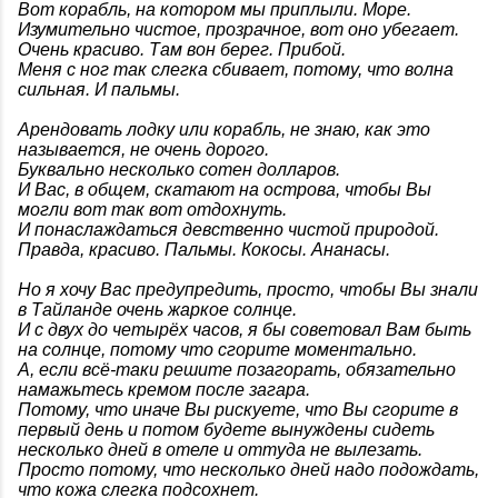
Вот корабль, на котором мы приплыли. Море.
Изумительно чистое, прозрачное, вот оно убегает.
Очень красиво. Там вон берег. Прибой.
Меня с ног так слегка сбивает, потому, что волна
сильная. И пальмы.
Арендовать лодку или корабль, не знаю, как это
называется, не очень дорого.
Буквально несколько сотен долларов.
И Вас, в общем, скатают на острова, чтобы Вы
могли вот так вот отдохнуть.
И понаслаждаться девственно чистой природой.
Правда, красиво. Пальмы. Кокосы. Ананасы.
Но я хочу Вас предупредить, просто, чтобы Вы знали
в Тайланде очень жаркое солнце.
И с двух до четырёх часов, я бы советовал Вам быть
на солнце, потому что сгорите моментально.
А, если всё-таки решите позагорать, обязательно
намажьтесь кремом после загара.
Потому, что иначе Вы рискуете, что Вы сгорите в
первый день и потом будете вынуждены сидеть
несколько дней в отеле и оттуда не вылезать.
Просто потому, что несколько дней надо подождать,
что кожа слегка подсохнет.