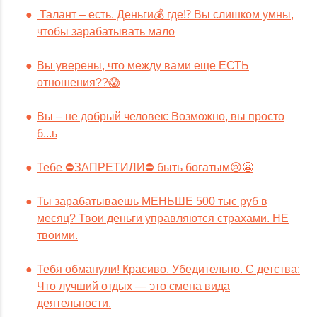
Талант – есть. Деньги💰 где⁉️ Вы слишком умны,
чтобы зарабатывать мало
Вы уверены, что между вами еще ЕСТЬ
отношения??😱
Вы – не добрый человек: Возможно, вы просто
б...ь
Тебе ⛔️ЗАПРЕТИЛИ⛔️ быть богатым😢😬
Ты зарабатываешь МЕНЬШЕ 500 тыс руб в
месяц? Твои деньги управляются страхами. НЕ
твоими.
Тебя обманули! Красиво. Убедительно. С детства:
Что лучший отдых — это смена вида
деятельности.