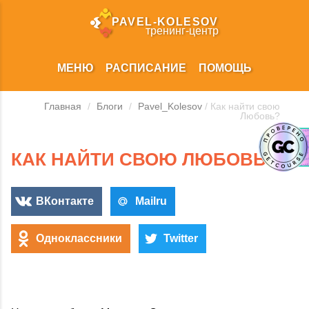
PAVEL‑KOLESOV
тренинг‑центр
МЕНЮ
РАСПИСАНИЕ
ПОМОЩЬ
Главная
/
Блоги
/
Pavel_Kolesov
/ Как найти свою
Любовь?
КАК НАЙТИ СВОЮ ЛЮБОВЬ?
ВКонтакте
Mailru
Одноклассники
Twitter