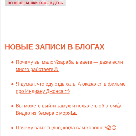
НОВЫЕ ЗАПИСИ В БЛОГАХ
Почему вы мало💰зарабатываете — даже если
много работаете😰
Я думал, что еду отдыхать. А оказался в фильме
про Индиану Джонса 🤠
Вы можете выйти замуж и пожалеть об этом😢.
Видео из Кемера с моря!🌊
Почему вам стыдно, когда вам хорошо?😱😣