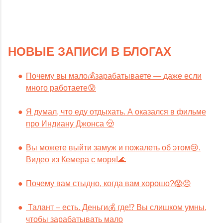
НОВЫЕ ЗАПИСИ В БЛОГАХ
Почему вы мало💰зарабатываете — даже если
много работаете😰
Я думал, что еду отдыхать. А оказался в фильме
про Индиану Джонса 🤠
Вы можете выйти замуж и пожалеть об этом😢.
Видео из Кемера с моря!🌊
Почему вам стыдно, когда вам хорошо?😱😣
Талант – есть. Деньги💰 где⁉️ Вы слишком умны,
чтобы зарабатывать мало