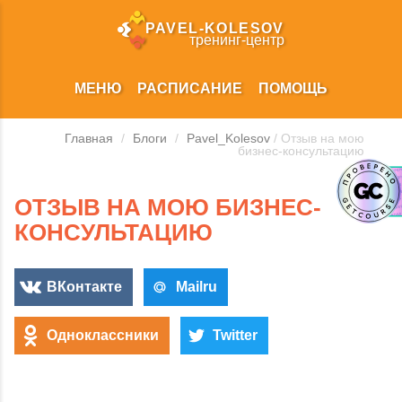
PAVEL‑KOLESOV
тренинг‑центр
МЕНЮ
РАСПИСАНИЕ
ПОМОЩЬ
Главная
/
Блоги
/
Pavel_Kolesov
/ Отзыв на мою
бизнес-консультацию
ОТЗЫВ НА МОЮ БИЗНЕС-
КОНСУЛЬТАЦИЮ
ВКонтакте
Mailru
Одноклассники
Twitter