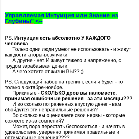
Управляемая Интуиция или Знание из
Глубины"
<--
PS.
Интуиция есть абсолютно У КАЖДОГО
человека.
Только одни люди умеют ее использовать - и живут
как достигаторы-везунчики.
А другие - нет. И живут тяжело и напряженно, с
трудом зарабаывая деньги.
А чего хотите от жизни ВЫ?? ;)
PS. Следующий набор на тренинг, если и будет - то
только в октябре-ноябре.
Прикиньте -
СКОЛЬКО дров вы наломаете,
принимая ошибочные решения - за эти месяцы???
И во сколько потраченных впустую денег - вам
обойдутся эти неправильные решения?
Во сколько вы оцениваете свои нервы - которые
сожжете из-за сомнений?
Может, пора перестать беспокоиться - и начать в
удовольствие, уверенно принимая правильные и
оптимальные решения????