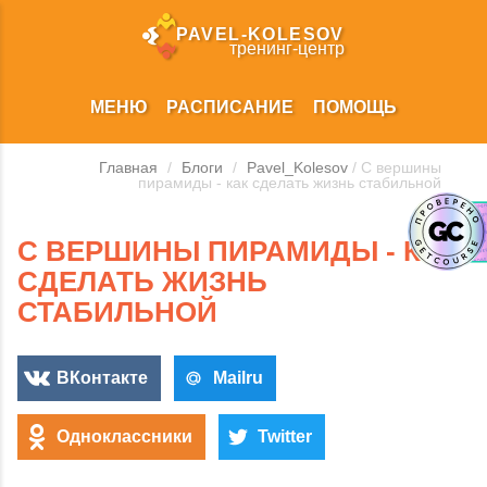
PAVEL‑KOLESOV
тренинг‑центр
МЕНЮ
РАСПИСАНИЕ
ПОМОЩЬ
Главная
/
Блоги
/
Pavel_Kolesov
/ С вершины
пирамиды - как сделать жизнь стабильной
С ВЕРШИНЫ ПИРАМИДЫ - КАК
СДЕЛАТЬ ЖИЗНЬ
СТАБИЛЬНОЙ
ВКонтакте
Mailru
Одноклассники
Twitter