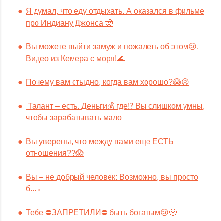
Я думал, что еду отдыхать. А оказался в фильме
про Индиану Джонса 🤠
Вы можете выйти замуж и пожалеть об этом😢.
Видео из Кемера с моря!🌊
Почему вам стыдно, когда вам хорошо?😱😣
Талант – есть. Деньги💰 где⁉️ Вы слишком умны,
чтобы зарабатывать мало
Вы уверены, что между вами еще ЕСТЬ
отношения??😱
Вы – не добрый человек: Возможно, вы просто
б...ь
Тебе ⛔️ЗАПРЕТИЛИ⛔️ быть богатым😢😬