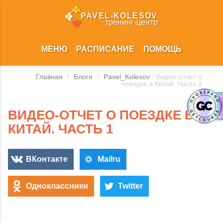
PAVEL‑KOLESOV
тренинг‑центр
МЕНЮ
РАСПИСАНИЕ
ПОМОЩЬ
Главная
/
Блоги
/
Pavel_Kolesov
/ Видео-отчет о
поездке в Китай. Часть 1
ВИДЕО-ОТЧЕТ О ПОЕЗДКЕ В
КИТАЙ. ЧАСТЬ 1
ВКонтакте
Mailru
Одноклассники
Twitter