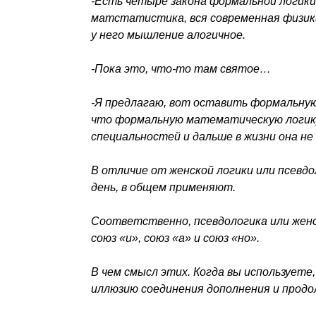
-Есть четыре закона формальной логик
матстатистика, вся современная физика 
у него мышление алогичное.
-Пока это, что-то там святое…
-Я предлагаю, вот оставить формальную
что формальную математическую логику
специальностей и дальше в жизни она не
В отличие от женской логики или псевд
день, в общем применяют.
Соответственно, псевдологика или женс
союз «и», союз «а» и союз «но».
В чем смысл этих. Когда вы используете,
иллюзию соединения дополнения и продо