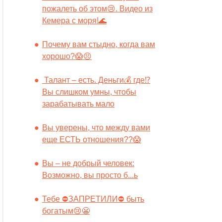
пожалеть об этом😢. Видео из
Кемера с моря!🌊
Почему вам стыдно, когда вам
хорошо?😱😣
Талант – есть. Деньги💰 где⁉️
Вы слишком умны, чтобы
зарабатывать мало
Вы уверены, что между вами
еще ЕСТЬ отношения??😱
Вы – не добрый человек:
Возможно, вы просто б...ь
Тебе ⛔️ЗАПРЕТИЛИ⛔️ быть
богатым😢😬