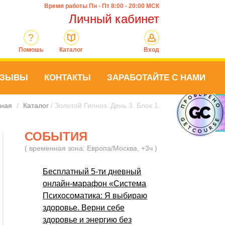
Время работы Пн - Пт 8:00 - 20:00 МСК
Личный кабинет
?
Помошь
Каталог
Вход
ТЗЫВЫ
КОНТАКТЫ
ЗАРАБОТАЙТЕ С НАМИ
вная
/
Каталог
/ Золотой Гипноз. День 3. Блок 1.
СОБЫТИЯ
( временная зона: Европа/Москва, +3ч )
Бесплатный 5-ти дневный
онлайн-марафон «Система
Психосоматика: Я выбираю
здоровье. Верни себе
здоровье и энергию без