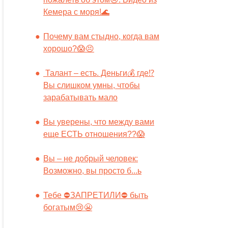
Кемера с моря!🌊
Почему вам стыдно, когда вам
хорошо?😱😣
Талант – есть. Деньги💰 где⁉️
Вы слишком умны, чтобы
зарабатывать мало
Вы уверены, что между вами
еще ЕСТЬ отношения??😱
Вы – не добрый человек:
Возможно, вы просто б...ь
Тебе ⛔️ЗАПРЕТИЛИ⛔️ быть
богатым😢😬