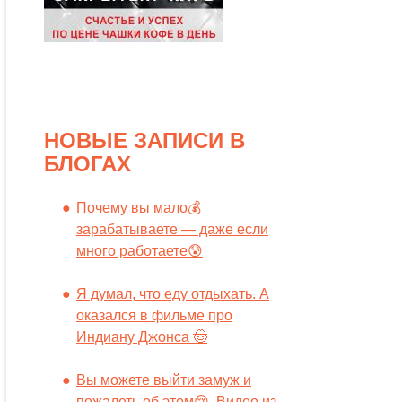
НОВЫЕ ЗАПИСИ В
БЛОГАХ
Почему вы мало💰
зарабатываете — даже если
много работаете😰
Я думал, что еду отдыхать. А
оказался в фильме про
Индиану Джонса 🤠
Вы можете выйти замуж и
пожалеть об этом😢. Видео из