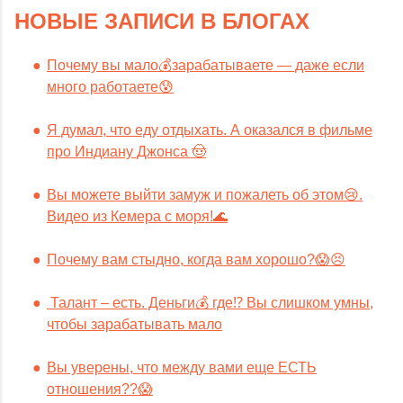
НОВЫЕ ЗАПИСИ В БЛОГАХ
Почему вы мало💰зарабатываете — даже если
много работаете😰
Я думал, что еду отдыхать. А оказался в фильме
про Индиану Джонса 🤠
Вы можете выйти замуж и пожалеть об этом😢.
Видео из Кемера с моря!🌊
Почему вам стыдно, когда вам хорошо?😱😣
Талант – есть. Деньги💰 где⁉️ Вы слишком умны,
чтобы зарабатывать мало
Вы уверены, что между вами еще ЕСТЬ
отношения??😱