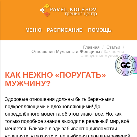
PAVEL‑KOLESOV
тренинг‑центр
МЕНЮ
РАСПИСАНИЕ
ПОМОЩЬ
Главная
/
Статьи
/
Отношения Мужчины и Женщины
/ Как нежно
«поругать» мужчину?
КАК НЕЖНО «ПОРУГАТЬ»
МУЖЧИНУ?
Здоровые отношения должны быть бережными,
подкрепляющими и вдохновляющими! До
определённого момента об этом знают все. Но, как
только подобное знание выходит в реальный мир, всё
меняется. Близкие люди забывают о дипломатии,
«слепнут», «глохнут» и, не выбирая слов и выражений,