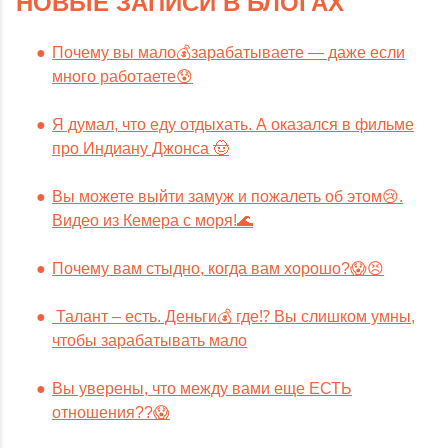
НОВЫЕ ЗАПИСИ В БЛОГАХ
Почему вы мало💰зарабатываете — даже если
много работаете😰
Я думал, что еду отдыхать. А оказался в фильме
про Индиану Джонса 🤠
Вы можете выйти замуж и пожалеть об этом😢.
Видео из Кемера с моря!🌊
Почему вам стыдно, когда вам хорошо?😱😣
Талант – есть. Деньги💰 где⁉️ Вы слишком умны,
чтобы зарабатывать мало
Вы уверены, что между вами еще ЕСТЬ
отношения??😱