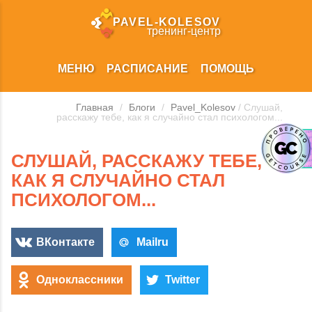
PAVEL‑KOLESOV
тренинг‑центр
МЕНЮ
РАСПИСАНИЕ
ПОМОЩЬ
Главная
/
Блоги
/
Pavel_Kolesov
/ Слушай,
расскажу тебе, как я случайно стал психологом...
СЛУШАЙ, РАССКАЖУ ТЕБЕ,
КАК Я СЛУЧАЙНО СТАЛ
ПСИХОЛОГОМ...
ВКонтакте
Mailru
Одноклассники
Twitter