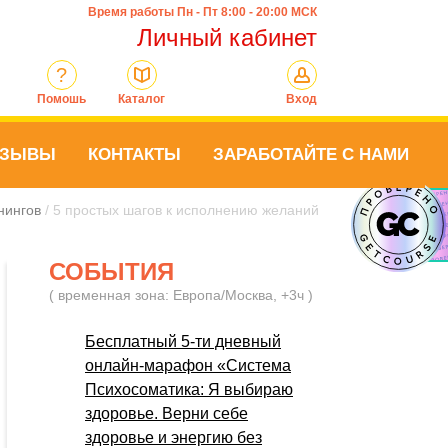
Время работы Пн - Пт 8:00 - 20:00 МСК
Личный кабинет
?
Помошь
Каталог
Вход
ТЗЫВЫ
КОНТАКТЫ
ЗАРАБОТАЙТЕ С НАМИ
нингов
/ 5 простых шагов к исполнению желаний
СОБЫТИЯ
( временная зона: Европа/Москва, +3ч )
Бесплатный 5-ти дневный
онлайн-марафон «Система
Психосоматика: Я выбираю
здоровье. Верни себе
здоровье и энергию без