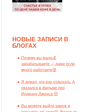
НОВЫЕ ЗАПИСИ В
БЛОГАХ
Почему вы мало💰
зарабатываете — даже если
много работаете😰
Я думал, что еду отдыхать. А
оказался в фильме про
Индиану Джонса 🤠
Вы можете выйти замуж и
пожалеть об этом😢. Видео из