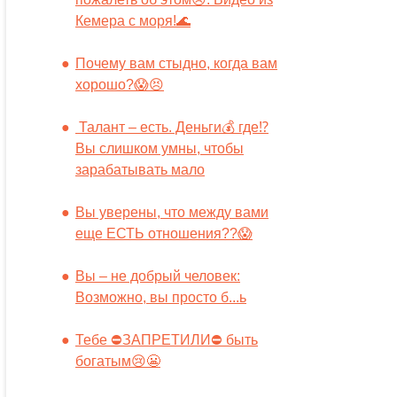
Кемера с моря!🌊
Почему вам стыдно, когда вам
хорошо?😱😣
Талант – есть. Деньги💰 где⁉️
Вы слишком умны, чтобы
зарабатывать мало
Вы уверены, что между вами
еще ЕСТЬ отношения??😱
Вы – не добрый человек:
Возможно, вы просто б...ь
Тебе ⛔️ЗАПРЕТИЛИ⛔️ быть
богатым😢😬