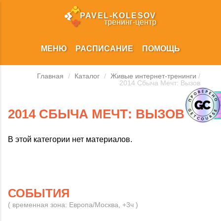
PAVEL‑KOLESOV
тренинг‑центр
МЕНЮ
РАСПИСАНИЕ
ПОМОЩЬ
Главная
/
Каталог
/
Живые интернет-тренинги
/
2014 Сбыча Мечт: Вызов
2014 СБЫЧА МЕЧТ: ВЫЗОВ
В этой категории нет материалов.
СОБЫТИЯ
( временная зона: Европа/Москва, +3ч )