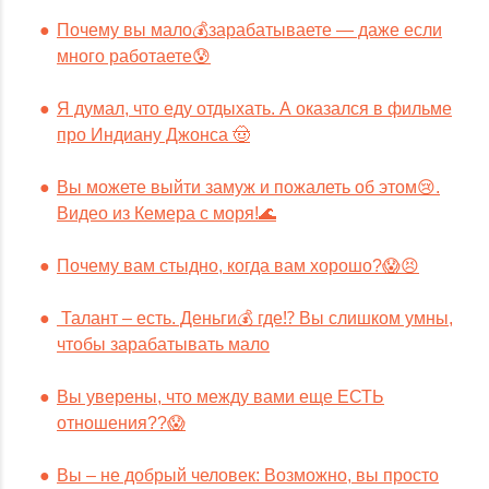
Почему вы мало💰зарабатываете — даже если
много работаете😰
Я думал, что еду отдыхать. А оказался в фильме
про Индиану Джонса 🤠
Вы можете выйти замуж и пожалеть об этом😢.
Видео из Кемера с моря!🌊
Почему вам стыдно, когда вам хорошо?😱😣
Талант – есть. Деньги💰 где⁉️ Вы слишком умны,
чтобы зарабатывать мало
Вы уверены, что между вами еще ЕСТЬ
отношения??😱
Вы – не добрый человек: Возможно, вы просто