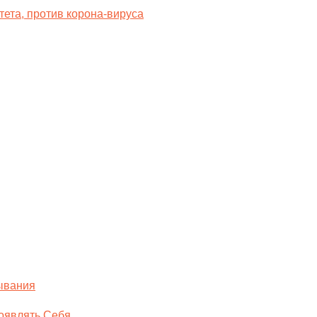
ета, против корона-вируса
ывания
оявлять Себя