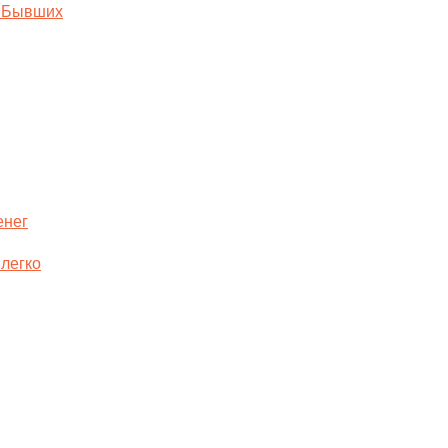
е Бывших
енег
 легко