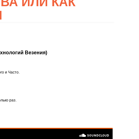
ВА ИЛИ КАК
М
ехнологий Везения)
го и Часто.
лько раз.