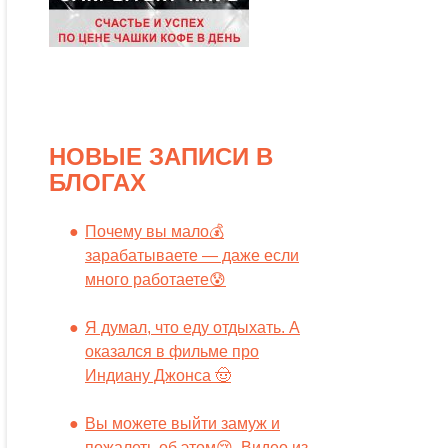
НОВЫЕ ЗАПИСИ В
БЛОГАХ
Почему вы мало💰
зарабатываете — даже если
много работаете😰
Я думал, что еду отдыхать. А
оказался в фильме про
Индиану Джонса 🤠
Вы можете выйти замуж и
пожалеть об этом😢. Видео из