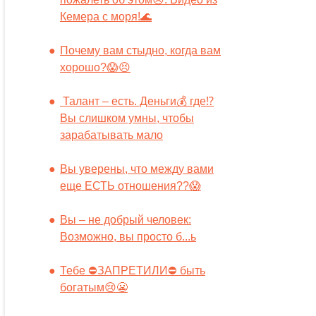
Кемера с моря!🌊
Почему вам стыдно, когда вам
хорошо?😱😣
Талант – есть. Деньги💰 где⁉️
Вы слишком умны, чтобы
зарабатывать мало
Вы уверены, что между вами
еще ЕСТЬ отношения??😱
Вы – не добрый человек:
Возможно, вы просто б...ь
Тебе ⛔️ЗАПРЕТИЛИ⛔️ быть
богатым😢😬