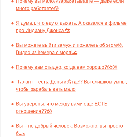
Почему вы мало💰зарабатываете — даже если
много работаете😰
Я думал, что еду отдыхать. А оказался в фильме
про Индиану Джонса 🤠
Вы можете выйти замуж и пожалеть об этом😢.
Видео из Кемера с моря!🌊
Почему вам стыдно, когда вам хорошо?😱😣
Талант – есть. Деньги💰 где⁉️ Вы слишком умны,
чтобы зарабатывать мало
Вы уверены, что между вами еще ЕСТЬ
отношения??😱
Вы – не добрый человек: Возможно, вы просто
б...ь