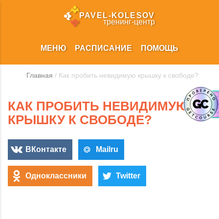
PAVEL‑KOLESOV
тренинг‑центр
МЕНЮ
РАСПИСАНИЕ
ПОМОЩЬ
Главная
/ Как пробить невидимую крышку к свободе?
КАК ПРОБИТЬ НЕВИДИМУЮ
КРЫШКУ К СВОБОДЕ?
ВКонтакте
Mailru
Одноклассники
Twitter