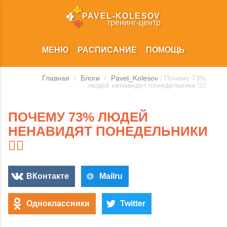
PAVEL‑KOLESOV
тренинг‑центр
МЕНЮ
РАСПИСАНИЕ
ПОМОЩЬ
Главная
/
Блоги
/
Pavel_Kolesov
/ Почему 73%
людей ненавидят понедельники 😵‍💫
ПОЧЕМУ 73% ЛЮДЕЙ
НЕНАВИДЯТ ПОНЕДЕЛЬНИКИ
😵‍💫
ВКонтакте
Mailru
Одноклассники
Twitter