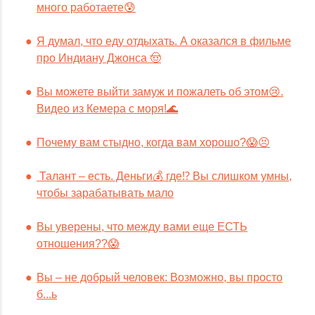
много работаете😰
Я думал, что еду отдыхать. А оказался в фильме
про Индиану Джонса 🤠
Вы можете выйти замуж и пожалеть об этом😢.
Видео из Кемера с моря!🌊
Почему вам стыдно, когда вам хорошо?😱😣
Талант – есть. Деньги💰 где⁉️ Вы слишком умны,
чтобы зарабатывать мало
Вы уверены, что между вами еще ЕСТЬ
отношения??😱
Вы – не добрый человек: Возможно, вы просто
б...ь