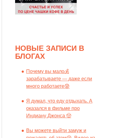
НОВЫЕ ЗАПИСИ В
БЛОГАХ
Почему вы мало💰
зарабатываете — даже если
много работаете😰
Я думал, что еду отдыхать. А
оказался в фильме про
Индиану Джонса 🤠
Вы можете выйти замуж и
пожалеть об этом😢. Видео из