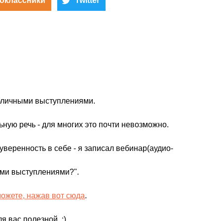
оклассники
Twitter
бличными выступлениями.
ьную речь - для многих это почти невозможно.
уверенность в себе - я записал вебинар(аудио-
ыми выступлениями?".
можете, нажав вот сюда
.
я вас полезной. :)