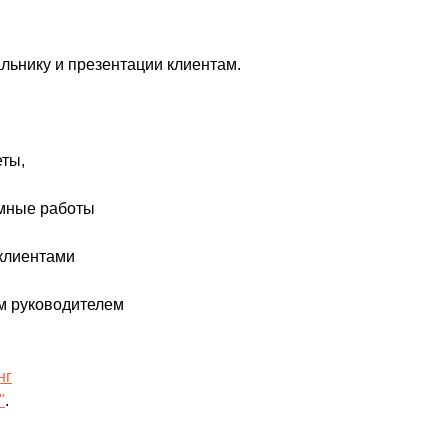
льнику и презентации клиентам.
еты,
омные работы
 клиентами
м руководителем
нг
"
.