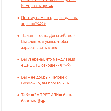
Кемера с моря!🌊
Почему вам стыдно, когда вам
хорошо?😱😣
Талант – есть. Деньги💰 где⁉️
Вы слишком умны, чтобы
зарабатывать мало
Вы уверены, что между вами
еще ЕСТЬ отношения??😱
Вы – не добрый человек:
Возможно, вы просто б...ь
Тебе ⛔️ЗАПРЕТИЛИ⛔️ быть
богатым😢😬