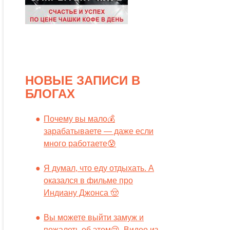
НОВЫЕ ЗАПИСИ В
БЛОГАХ
Почему вы мало💰
зарабатываете — даже если
много работаете😰
Я думал, что еду отдыхать. А
оказался в фильме про
Индиану Джонса 🤠
Вы можете выйти замуж и
пожалеть об этом😢. Видео из