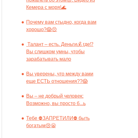
Кемера с моря!🌊
Почему вам стыдно, когда вам
хорошо?😱😣
Талант – есть. Деньги💰 где⁉️
Вы слишком умны, чтобы
зарабатывать мало
Вы уверены, что между вами
еще ЕСТЬ отношения??😱
Вы – не добрый человек:
Возможно, вы просто б...ь
Тебе ⛔️ЗАПРЕТИЛИ⛔️ быть
богатым😢😬