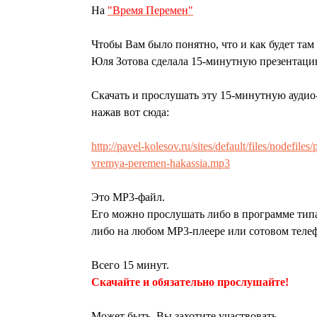
На
"Время Перемен"
Чтобы Вам было понятно, что и как будет там
Юля Зотова сделала 15-минутную презентаци
Скачать и прослушать эту 15-минутную аудио
нажав вот сюда:
http://pavel-kolesov.ru/sites/default/files/nodefiles
vremya-peremen-hakassia.mp3
Это МР3-файл.
Его можно прослушать либо в программе ти
либо на любом МР3-плеере или сотовом теле
Всего 15 минут.
Скачайте и обязательно прослушайте!
Может быть, Вы захотите участвовать.