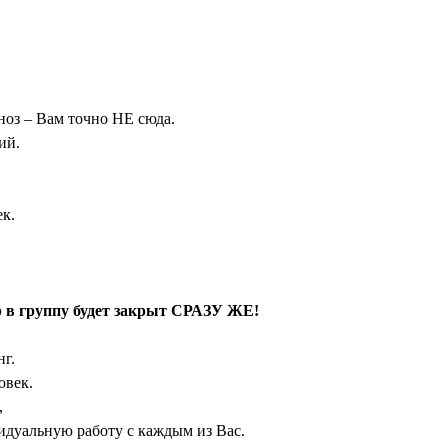
ноз – Вам точно НЕ сюда.
ий.
ек.
р в группу будет закрыт СРАЗУ ЖЕ!
нг.
овек.
,
идуальную работу с каждым из Вас.