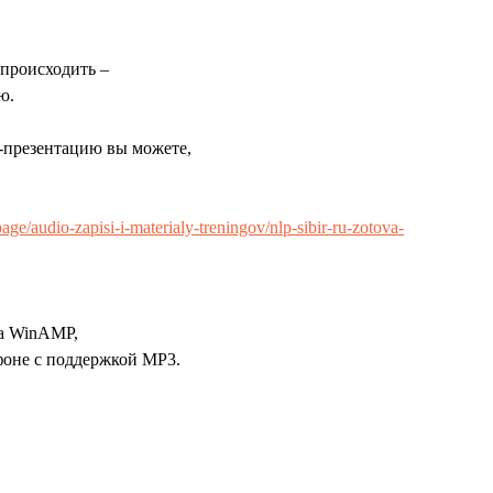
 происходить –
ю.
-презентацию вы можете,
/page/audio-zapisi-i-materialy-treningov/nlp-sibir-ru-zotova-
па WinAMP,
фоне с поддержкой МР3.