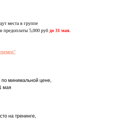
удут места в группе
ии предоплаты 5,000 руб
до 31 мая
.
еремен"
о по минимальной цене,
1 мая
то на тренинге,