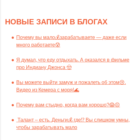
НОВЫЕ ЗАПИСИ В БЛОГАХ
Почему вы мало💰зарабатываете — даже если
много работаете😰
Я думал, что еду отдыхать. А оказался в фильме
про Индиану Джонса 🤠
Вы можете выйти замуж и пожалеть об этом😢.
Видео из Кемера с моря!🌊
Почему вам стыдно, когда вам хорошо?😱😣
Талант – есть. Деньги💰 где⁉️ Вы слишком умны,
чтобы зарабатывать мало