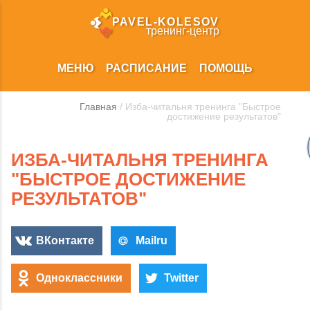
PAVEL‑KOLESOV
тренинг‑центр
МЕНЮ
РАСПИСАНИЕ
ПОМОЩЬ
Главная
/ Изба-читальня тренинга "Быстрое
достижение результатов"
ИЗБА-ЧИТАЛЬНЯ ТРЕНИНГА
"БЫСТРОЕ ДОСТИЖЕНИЕ
РЕЗУЛЬТАТОВ"
ВКонтакте
Mailru
Одноклассники
Twitter