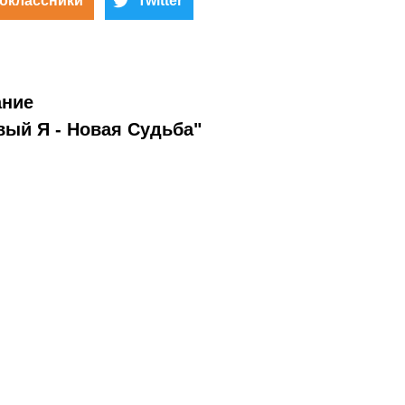
оклассники
Twitter
ание
ый Я - Новая Судьба"