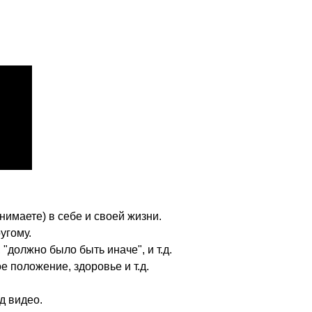
нимаете) в себе и своей жизни.
угому.
"должно было быть иначе", и т.д.
 положение, здоровье и т.д.
д видео.