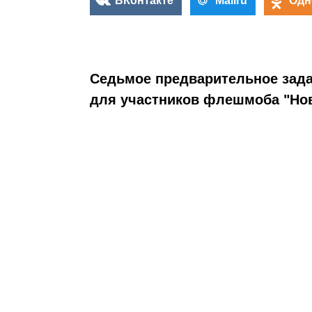
ВКонтакте
Mailru
Одн
Седьмое предварительное зад
для участников флешмоба "Нов