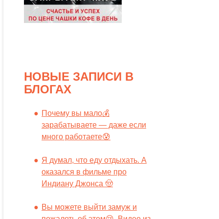
НОВЫЕ ЗАПИСИ В
БЛОГАХ
Почему вы мало💰
зарабатываете — даже если
много работаете😰
Я думал, что еду отдыхать. А
оказался в фильме про
Индиану Джонса 🤠
Вы можете выйти замуж и
пожалеть об этом😢. Видео из