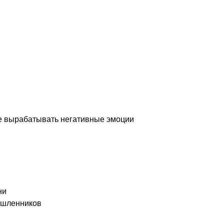
не вырабатывать негативные эмоции
ни
ышленников