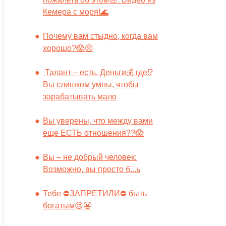
Кемера с моря!🌊
Почему вам стыдно, когда вам
хорошо?😱😣
Талант – есть. Деньги💰 где⁉️
Вы слишком умны, чтобы
зарабатывать мало
Вы уверены, что между вами
еще ЕСТЬ отношения??😱
Вы – не добрый человек:
Возможно, вы просто б...ь
Тебе ⛔️ЗАПРЕТИЛИ⛔️ быть
богатым😢😬