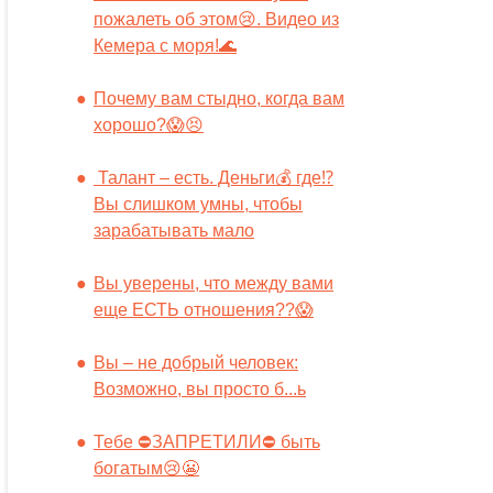
пожалеть об этом😢. Видео из
Кемера с моря!🌊
Почему вам стыдно, когда вам
хорошо?😱😣
Талант – есть. Деньги💰 где⁉️
Вы слишком умны, чтобы
зарабатывать мало
Вы уверены, что между вами
еще ЕСТЬ отношения??😱
Вы – не добрый человек:
Возможно, вы просто б...ь
Тебе ⛔️ЗАПРЕТИЛИ⛔️ быть
богатым😢😬