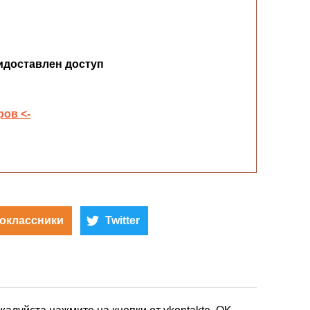
идоставлен доступ
ров <-
оклассники
Twitter