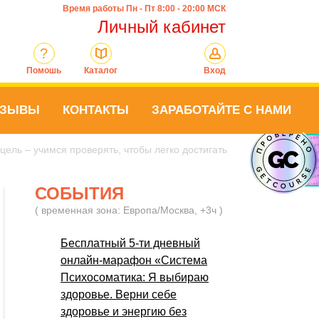
Время работы Пн - Пт 8:00 - 20:00 МСК
Личный кабинет
?
Помошь
Каталог
Вход
ТЗЫВЫ
КОНТАКТЫ
ЗАРАБОТАЙТЕ С НАМИ
цель – учимся проверять, чтобы легко достигать
СОБЫТИЯ
( временная зона: Европа/Москва, +3ч )
Бесплатный 5-ти дневный
онлайн-марафон «Система
Психосоматика: Я выбираю
здоровье. Верни себе
здоровье и энергию без