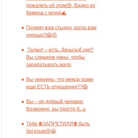
пожалеть об этом😢. Видео из
Кемера с моря!🌊
Почему вам стыдно, когда вам
хорошо?😱😣
Талант – есть. Деньги💰 где⁉️
Вы слишком умны, чтобы
зарабатывать мало
Вы уверены, что между вами
еще ЕСТЬ отношения??😱
Вы – не добрый человек:
Возможно, вы просто б...ь
Тебе ⛔️ЗАПРЕТИЛИ⛔️ быть
богатым😢😬