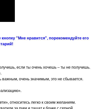
 кнопку "Мне нравится", порекомендуйте его
нтарий!
получишь, если ты очень хочешь – ты не получишь.
.
ь важным, очень значимым, это не сбывается.
еализацию».
ети», относитесь легко к своим желаниям.
ватили за руки и тащат к бочке с серной