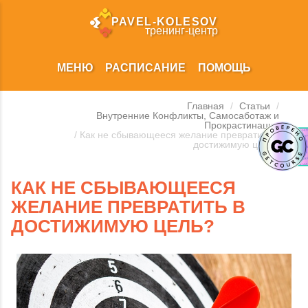
PAVEL‑KOLESOV
тренинг‑центр
МЕНЮ
РАСПИСАНИЕ
ПОМОЩЬ
Главная
/
Статьи
/
Внутренние Конфликты, Самосаботаж и
Прокрастинация
/ Как не сбывающееся желание превратить в
достижимую цель?
КАК НЕ СБЫВАЮЩЕЕСЯ
ЖЕЛАНИЕ ПРЕВРАТИТЬ В
ДОСТИЖИМУЮ ЦЕЛЬ?