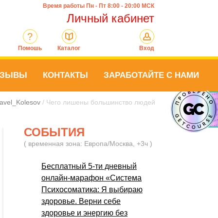
Время работы Пн - Пт 8:00 - 20:00 МСК
Личный кабинет
?
Помошь
Каталог
Вход
ТЗЫВЫ
КОНТАКТЫ
ЗАРАБОТАЙТЕ С НАМИ
avel_Kolesov
/ Чего лишены большинство людей
СОБЫТИЯ
( временная зона: Европа/Москва, +3ч )
Бесплатный 5-ти дневный
онлайн-марафон «Система
Психосоматика: Я выбираю
здоровье. Верни себе
здоровье и энергию без