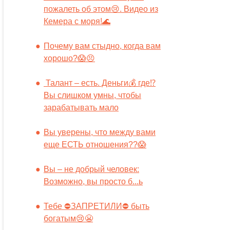
пожалеть об этом😢. Видео из
Кемера с моря!🌊
Почему вам стыдно, когда вам
хорошо?😱😣
Талант – есть. Деньги💰 где⁉️
Вы слишком умны, чтобы
зарабатывать мало
Вы уверены, что между вами
еще ЕСТЬ отношения??😱
Вы – не добрый человек:
Возможно, вы просто б...ь
Тебе ⛔️ЗАПРЕТИЛИ⛔️ быть
богатым😢😬