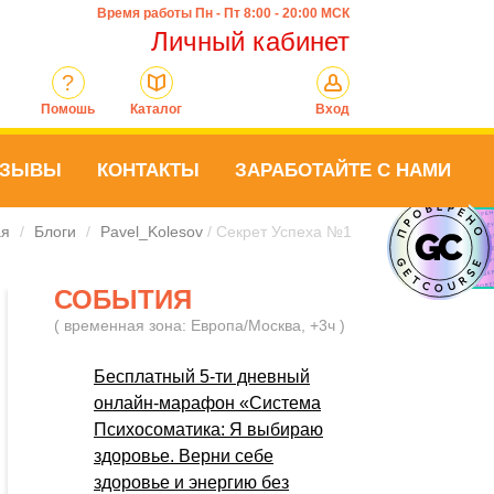
Время работы Пн - Пт 8:00 - 20:00 МСК
Личный кабинет
?
Помошь
Каталог
Вход
ТЗЫВЫ
КОНТАКТЫ
ЗАРАБОТАЙТЕ С НАМИ
ая
/
Блоги
/
Pavel_Kolesov
/ Секрет Успеха №1
СОБЫТИЯ
( временная зона: Европа/Москва, +3ч )
Бесплатный 5-ти дневный
онлайн-марафон «Система
Психосоматика: Я выбираю
здоровье. Верни себе
здоровье и энергию без