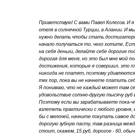
Приветствую! С вами Павел Колесов. И я
отеля в солнечной Турции, в Алании. И м
нужно делать чтобы стать достигатором
начало получаться то, чего хотите. Ес
на себя деньги, делайте себе дорогие п
дорогая для меня, но это был мне мой по
достижения, которые я совершил, это п
никогда не платят, поэтому удивляются:
тех пор, пока вы не начнете платить се
Я понимаю, что не каждый может там себ
удовольствие сотню-другую тысячу руб в
Поэтому если вы зарабатываете пока-чт
взлететь практически с любого уровня, 
бы с мелочей, начните покупать самое д
дорогую зубную пасту, там разница меж
стоит, скажем, 15 руб, дорогое - 60, об