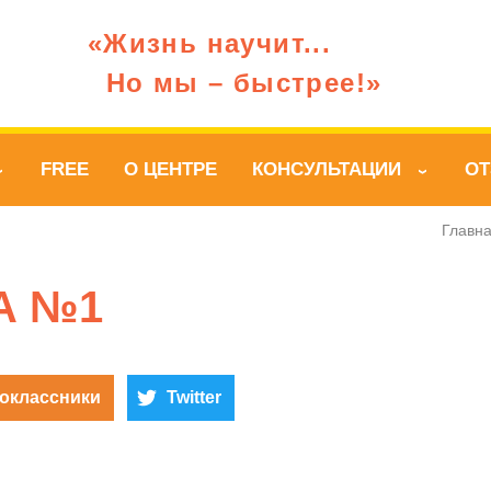
«Жизнь научит...
Но мы – быстрее!»
FREE
О ЦЕНТРЕ
КОНСУЛЬТАЦИИ
О
›
›
Главн
А №1
оклассники
Twitter