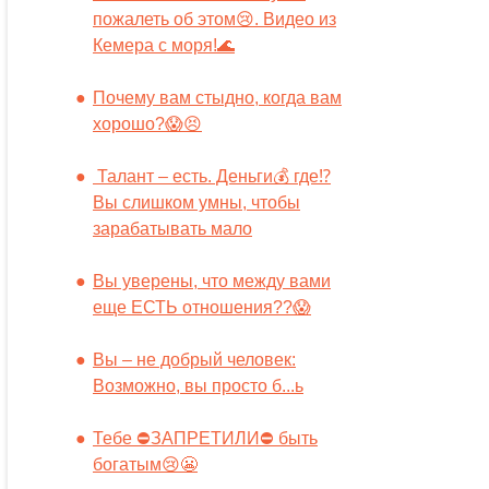
пожалеть об этом😢. Видео из
Кемера с моря!🌊
Почему вам стыдно, когда вам
хорошо?😱😣
Талант – есть. Деньги💰 где⁉️
Вы слишком умны, чтобы
зарабатывать мало
Вы уверены, что между вами
еще ЕСТЬ отношения??😱
Вы – не добрый человек:
Возможно, вы просто б...ь
Тебе ⛔️ЗАПРЕТИЛИ⛔️ быть
богатым😢😬