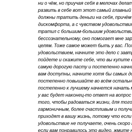
ни о чём, но приучая себя в мелочах дела
развить в себе вот этот самый главный 
должны тратить деньги на себя, причём 
дискомфорта, а с чувством удовольствия
тратил с большим-большим удовольстви
бессознательному, оно помогает мне за
целям. Тоже самое может быть у вас. По
удовольствием, начните это дело с завт
пойдете и скажите себе, что вы купите 
самую дорогую пасту и постепенно начн
вам доступны, начните хотя бы самых д
постепенно повышайте во всём остально
постепенно к лучшему начнется начать 
у вас будет наконец-то ответ на вопрос 
того, чтобы радоваться жизни, для того
гармоничным, более счастливым и получ
приходят в вашу жизнь, потому что если 
удовольствие не получаете, очень скоро
если вам понравилось это видео, жмите н