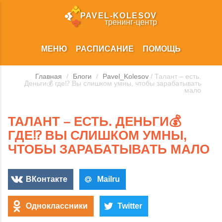
PAVEL‑KOLESOV
тренинг‑центр
МЕНЮ
РАСПИСАНИЕ
ПОМОЩЬ
Главная
/
Блоги
/
Pavel_Kolesov
/ Талант – есть.
Деньги💰 где⁉️ Вы слишком умны, чтобы зарабатывать
мало
ТАЛАНТ – ЕСТЬ. ДЕНЬГИ💰
ГДЕ⁉️ ВЫ СЛИШКОМ УМНЫ,
ЧТОБЫ ЗАРАБАТЫВАТЬ МАЛО
ВКонтакте
Mailru
Одноклассники
Twitter