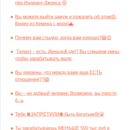
про Индиану Джонса 🤠
Вы можете выйти замуж и пожалеть об этом😢.
Видео из Кемера с моря!🌊
Почему вам стыдно, когда вам хорошо?😱😣
Талант – есть. Деньги💰 где⁉️ Вы слишком умны,
чтобы зарабатывать мало
Вы уверены, что между вами еще ЕСТЬ
отношения??😱
Вы – не добрый человек: Возможно, вы просто
б...ь
Тебе ⛔️ЗАПРЕТИЛИ⛔️ быть богатым😢😬
Ты зарабатываешь МЕНЬШЕ 500 тыс руб в