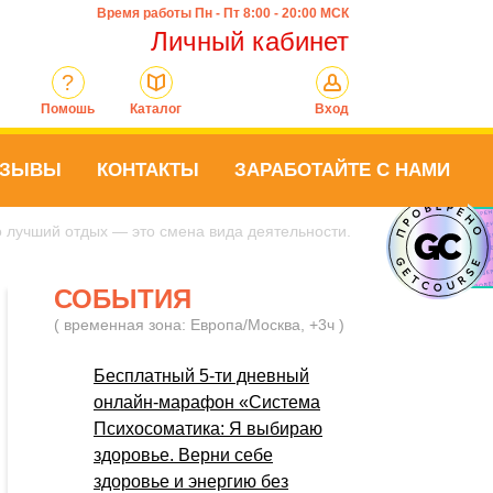
Время работы Пн - Пт 8:00 - 20:00 МСК
Личный кабинет
?
Помошь
Каталог
Вход
ТЗЫВЫ
КОНТАКТЫ
ЗАРАБОТАЙТЕ С НАМИ
о лучший отдых — это смена вида деятельности.
СОБЫТИЯ
( временная зона: Европа/Москва, +3ч )
Бесплатный 5-ти дневный
онлайн-марафон «Система
Психосоматика: Я выбираю
здоровье. Верни себе
здоровье и энергию без