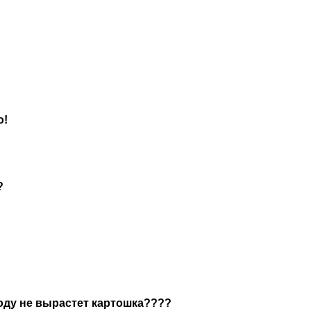
о!
?
году не вырастет картошка????