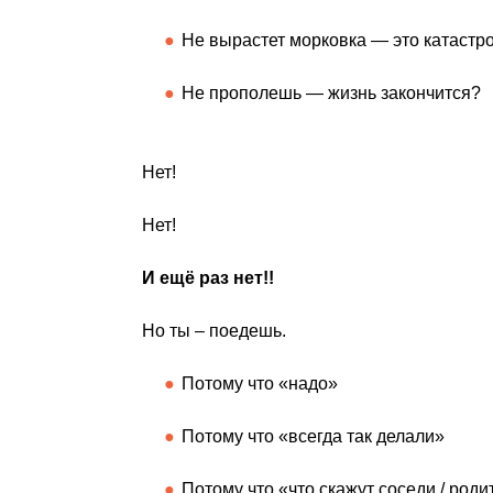
Не вырастет морковка — это катастр
Не прополешь — жизнь закончится?
Нет!
Нет!
И ещё раз нет!!
Но ты – поедешь.
Потому что «надо»
Потому что «всегда так делали»
Потому что «что скажут соседи / роди