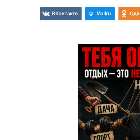
ВКонтакте
Mailru
Одн