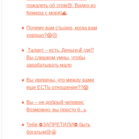
пожалеть об этом😢. Видео из
Кемера с моря!🌊
Почему вам стыдно, когда вам
хорошо?😱😣
Талант – есть. Деньги💰 где⁉️
Вы слишком умны, чтобы
зарабатывать мало
Вы уверены, что между вами
еще ЕСТЬ отношения??😱
Вы – не добрый человек:
Возможно, вы просто б...ь
Тебе ⛔️ЗАПРЕТИЛИ⛔️ быть
богатым😢😬