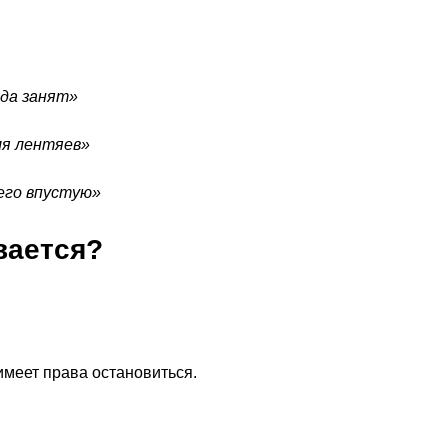
гда занят»
ля лентяев»
его впустую»
вается?
имеет права остановиться.