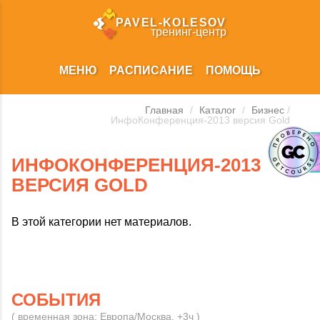
PAVEL‑KOLESOV
тренинг‑центр
МЕНЮ
РАСПИСАНИЕ
ПОМОЩЬ
Главная
/
Каталог
/
Бизнес
/
ИнфоКонференция-2013 версия Gold
ИНФОКОНФЕРЕНЦИЯ-2013
ВЕРСИЯ GOLD
В этой категории нет материалов.
СОБЫТИЯ
( временная зона: Европа/Москва, +3ч )