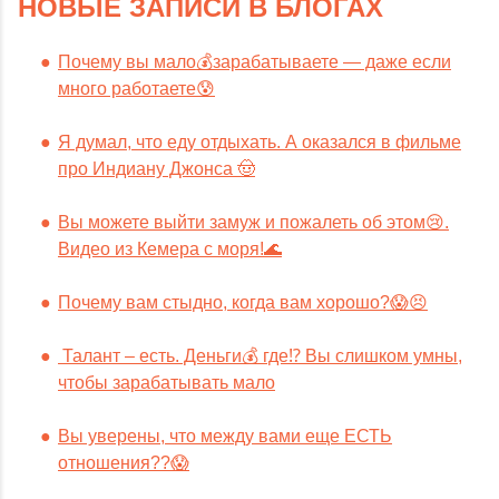
НОВЫЕ ЗАПИСИ В БЛОГАХ
Почему вы мало💰зарабатываете — даже если
много работаете😰
Я думал, что еду отдыхать. А оказался в фильме
про Индиану Джонса 🤠
Вы можете выйти замуж и пожалеть об этом😢.
Видео из Кемера с моря!🌊
Почему вам стыдно, когда вам хорошо?😱😣
Талант – есть. Деньги💰 где⁉️ Вы слишком умны,
чтобы зарабатывать мало
Вы уверены, что между вами еще ЕСТЬ
отношения??😱