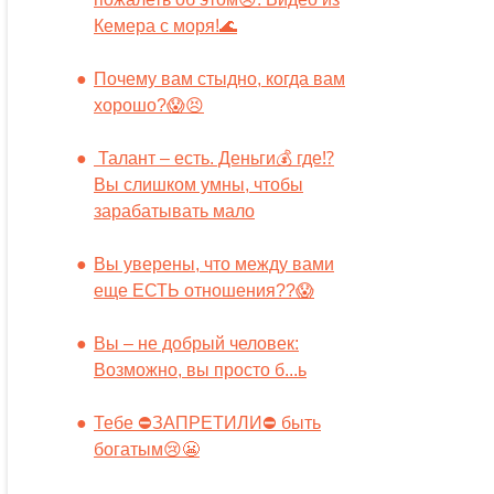
Кемера с моря!🌊
Почему вам стыдно, когда вам
хорошо?😱😣
Талант – есть. Деньги💰 где⁉️
Вы слишком умны, чтобы
зарабатывать мало
Вы уверены, что между вами
еще ЕСТЬ отношения??😱
Вы – не добрый человек:
Возможно, вы просто б...ь
Тебе ⛔️ЗАПРЕТИЛИ⛔️ быть
богатым😢😬