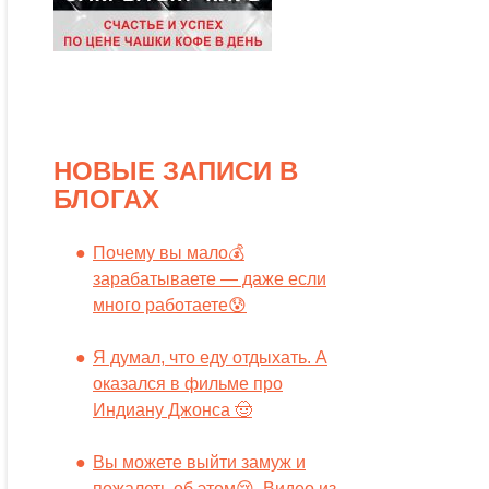
НОВЫЕ ЗАПИСИ В
БЛОГАХ
Почему вы мало💰
зарабатываете — даже если
много работаете😰
Я думал, что еду отдыхать. А
оказался в фильме про
Индиану Джонса 🤠
Вы можете выйти замуж и
пожалеть об этом😢. Видео из