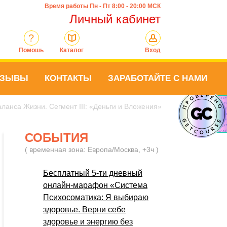
Время работы Пн - Пт 8:00 - 20:00 МСК
Личный кабинет
?
Помошь
Каталог
Вход
ТЗЫВЫ
КОНТАКТЫ
ЗАРАБОТАЙТЕ С НАМИ
аланса Жизни. Сегмент III: «Деньги и Вложения»
СОБЫТИЯ
( временная зона: Европа/Москва, +3ч )
Бесплатный 5-ти дневный
онлайн-марафон «Система
Психосоматика: Я выбираю
здоровье. Верни себе
здоровье и энергию без