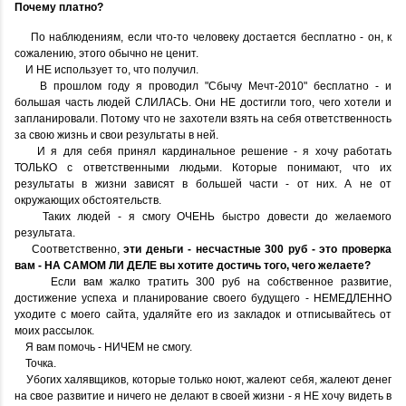
Почему платно?
По наблюдениям, если что-то человеку достается бесплатно - он, к
сожалению, этого обычно не ценит.
И НЕ использует то, что получил.
В прошлом году я проводил "Сбычу Мечт-2010" бесплатно - и
большая часть людей СЛИЛАСЬ. Они НЕ достигли того, чего хотели и
запланировали. Потому что не захотели взять на себя ответственность
за свою жизнь и свои результаты в ней.
И я для себя принял кардинальное решение - я хочу работать
ТОЛЬКО с ответственными людьми. Которые понимают, что их
результаты в жизни зависят в большей части - от них. А не от
окружающих обстоятельств.
Таких людей - я смогу ОЧЕНЬ быстро довести до желаемого
результата.
Соответственно,
эти деньги - несчастные 300 руб - это проверка
вам - НА САМОМ ЛИ ДЕЛЕ вы хотите достичь того, чего желаете?
Если вам жалко тратить 300 руб на собственное развитие,
достижение успеха и планирование своего будущего - НЕМЕДЛЕННО
уходите с моего сайта, удаляйте его из закладок и отписывайтесь от
моих рассылок.
Я вам помочь - НИЧЕМ не смогу.
Точка.
Убогих халявщиков, которые только ноют, жалеют себя, жалеют денег
на свое развитие и ничего не делают в своей жизни - я НЕ хочу видеть в