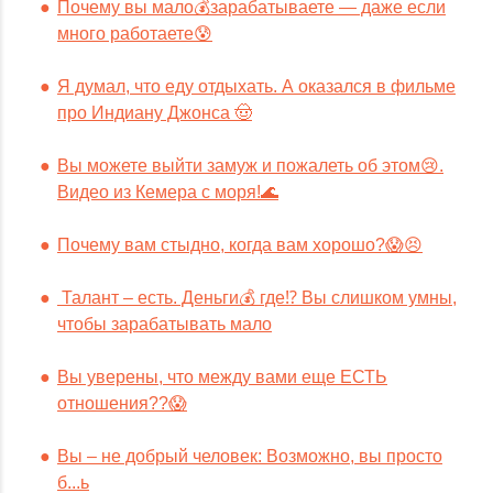
Почему вы мало💰зарабатываете — даже если
много работаете😰
Я думал, что еду отдыхать. А оказался в фильме
про Индиану Джонса 🤠
Вы можете выйти замуж и пожалеть об этом😢.
Видео из Кемера с моря!🌊
Почему вам стыдно, когда вам хорошо?😱😣
Талант – есть. Деньги💰 где⁉️ Вы слишком умны,
чтобы зарабатывать мало
Вы уверены, что между вами еще ЕСТЬ
отношения??😱
Вы – не добрый человек: Возможно, вы просто
б...ь