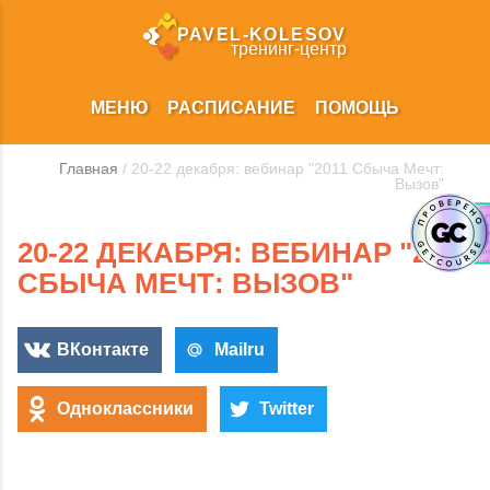
PAVEL‑KOLESOV
тренинг‑центр
МЕНЮ
РАСПИСАНИЕ
ПОМОЩЬ
Главная
/ 20-22 декабря: вебинар "2011 Сбыча Мечт:
Вызов"
20-22 ДЕКАБРЯ: ВЕБИНАР "2011
СБЫЧА МЕЧТ: ВЫЗОВ"
ВКонтакте
Mailru
Одноклассники
Twitter