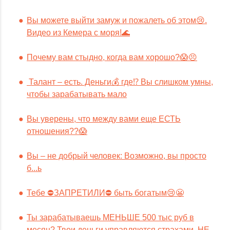
Вы можете выйти замуж и пожалеть об этом😢.
Видео из Кемера с моря!🌊
Почему вам стыдно, когда вам хорошо?😱😣
Талант – есть. Деньги💰 где⁉️ Вы слишком умны,
чтобы зарабатывать мало
Вы уверены, что между вами еще ЕСТЬ
отношения??😱
Вы – не добрый человек: Возможно, вы просто
б...ь
Тебе ⛔️ЗАПРЕТИЛИ⛔️ быть богатым😢😬
Ты зарабатываешь МЕНЬШЕ 500 тыс руб в
месяц? Твои деньги управляются страхами. НЕ