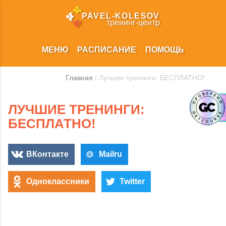
PAVEL‑KOLESOV
тренинг‑центр
МЕНЮ
РАСПИСАНИЕ
ПОМОЩЬ
Главная
/ Лучшие тренинги: БЕСПЛАТНО!
ЛУЧШИЕ ТРЕНИНГИ:
БЕСПЛАТНО!
ВКонтакте
Mailru
Одноклассники
Twitter