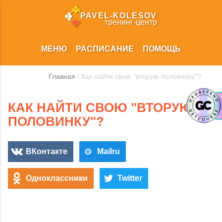
PAVEL‑KOLESOV
тренинг‑центр
МЕНЮ
РАСПИСАНИЕ
ПОМОЩЬ
Главная
/ Как найти свою "вторую половинку"?
КАК НАЙТИ СВОЮ "ВТОРУЮ
ПОЛОВИНКУ"?
ВКонтакте
Mailru
Одноклассники
Twitter