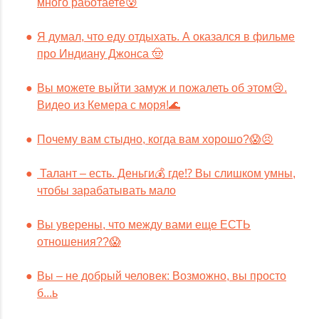
много работаете😰
Я думал, что еду отдыхать. А оказался в фильме
про Индиану Джонса 🤠
Вы можете выйти замуж и пожалеть об этом😢.
Видео из Кемера с моря!🌊
Почему вам стыдно, когда вам хорошо?😱😣
Талант – есть. Деньги💰 где⁉️ Вы слишком умны,
чтобы зарабатывать мало
Вы уверены, что между вами еще ЕСТЬ
отношения??😱
Вы – не добрый человек: Возможно, вы просто
б...ь