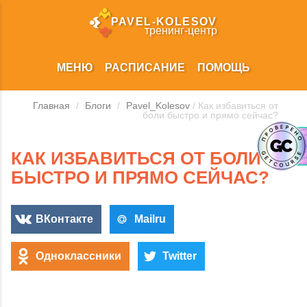
PAVEL‑KOLESOV
тренинг‑центр
МЕНЮ
РАСПИСАНИЕ
ПОМОЩЬ
Главная
/
Блоги
/
Pavel_Kolesov
/ Как избавиться от
боли быстро и прямо сейчас?
КАК ИЗБАВИТЬСЯ ОТ БОЛИ
БЫСТРО И ПРЯМО СЕЙЧАС?
ВКонтакте
Mailru
Одноклассники
Twitter