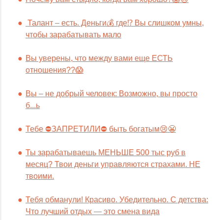
Талант – есть. Деньги💰 где⁉️ Вы слишком умны,
чтобы зарабатывать мало
Вы уверены, что между вами еще ЕСТЬ
отношения??😱
Вы – не добрый человек: Возможно, вы просто
б...ь
Тебе ⛔️ЗАПРЕТИЛИ⛔️ быть богатым😢😬
Ты зарабатываешь МЕНЬШЕ 500 тыс руб в
месяц? Твои деньги управляются страхами. НЕ
твоими.
Тебя обманули! Красиво. Убедительно. С детства:
Что лучший отдых — это смена вида