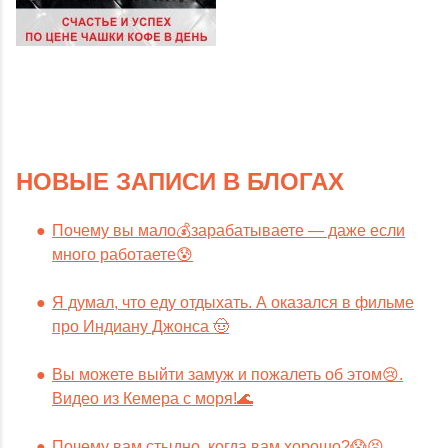
НОВЫЕ ЗАПИСИ В БЛОГАХ
Почему вы мало💰зарабатываете — даже если
много работаете😰
Я думал, что еду отдыхать. А оказался в фильме
про Индиану Джонса 🤠
Вы можете выйти замуж и пожалеть об этом😢.
Видео из Кемера с моря!🌊
Почему вам стыдно, когда вам хорошо?😱😣