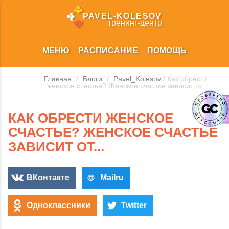
PAVEL‑KOLESOV
тренинг‑центр
МЕНЮ
РАСПИСАНИЕ
ПОМОЩЬ
Главная
/
Блоги
/
Pavel_Kolesov
/ Как обрести
женское счастье? Женское счастье зависит от...
КАК ОБРЕСТИ ЖЕНСКОЕ
СЧАСТЬЕ? ЖЕНСКОЕ СЧАСТЬЕ
ЗАВИСИТ ОТ...
ВКонтакте
Mailru
Одноклассники
Twitter