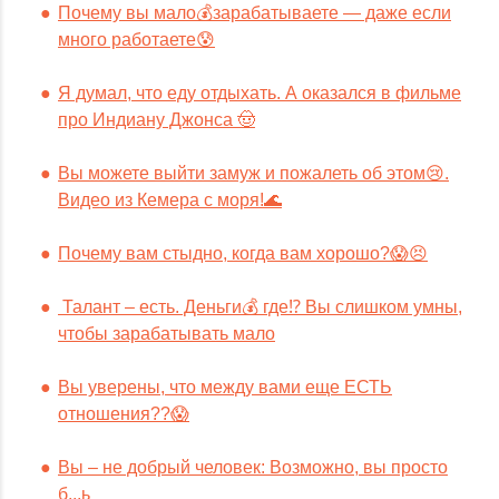
Почему вы мало💰зарабатываете — даже если
много работаете😰
Я думал, что еду отдыхать. А оказался в фильме
про Индиану Джонса 🤠
Вы можете выйти замуж и пожалеть об этом😢.
Видео из Кемера с моря!🌊
Почему вам стыдно, когда вам хорошо?😱😣
Талант – есть. Деньги💰 где⁉️ Вы слишком умны,
чтобы зарабатывать мало
Вы уверены, что между вами еще ЕСТЬ
отношения??😱
Вы – не добрый человек: Возможно, вы просто
б...ь