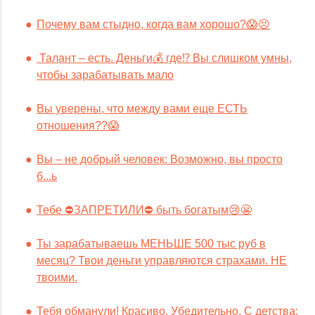
Почему вам стыдно, когда вам хорошо?😱😣
Талант – есть. Деньги💰 где⁉️ Вы слишком умны,
чтобы зарабатывать мало
Вы уверены, что между вами еще ЕСТЬ
отношения??😱
Вы – не добрый человек: Возможно, вы просто
б...ь
Тебе ⛔️ЗАПРЕТИЛИ⛔️ быть богатым😢😬
Ты зарабатываешь МЕНЬШЕ 500 тыс руб в
месяц? Твои деньги управляются страхами. НЕ
твоими.
Тебя обманули! Красиво. Убедительно. С детства: