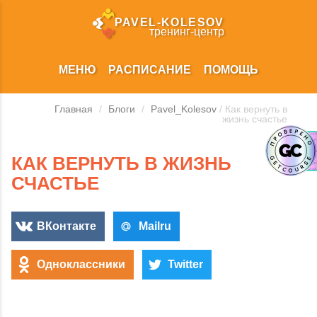
PAVEL‑KOLESOV
тренинг‑центр
МЕНЮ
РАСПИСАНИЕ
ПОМОЩЬ
Главная
/
Блоги
/
Pavel_Kolesov
/ Как вернуть в
жизнь счастье
КАК ВЕРНУТЬ В ЖИЗНЬ
СЧАСТЬЕ
ВКонтакте
Mailru
Одноклассники
Twitter