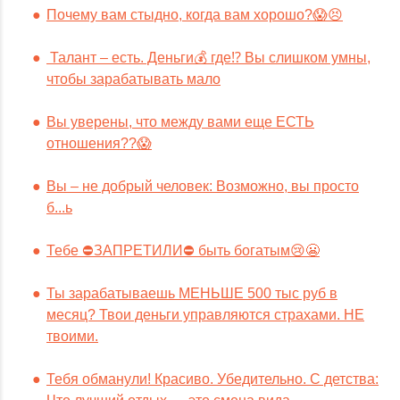
Почему вам стыдно, когда вам хорошо?😱😣
Талант – есть. Деньги💰 где⁉️ Вы слишком умны,
чтобы зарабатывать мало
Вы уверены, что между вами еще ЕСТЬ
отношения??😱
Вы – не добрый человек: Возможно, вы просто
б...ь
Тебе ⛔️ЗАПРЕТИЛИ⛔️ быть богатым😢😬
Ты зарабатываешь МЕНЬШЕ 500 тыс руб в
месяц? Твои деньги управляются страхами. НЕ
твоими.
Тебя обманули! Красиво. Убедительно. С детства: