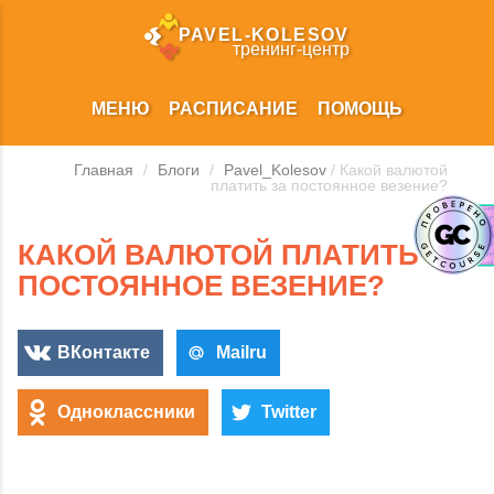
PAVEL‑KOLESOV
тренинг‑центр
МЕНЮ
РАСПИСАНИЕ
ПОМОЩЬ
Главная
/
Блоги
/
Pavel_Kolesov
/ Какой валютой
платить за постоянное везение?
КАКОЙ ВАЛЮТОЙ ПЛАТИТЬ ЗА
ПОСТОЯННОЕ ВЕЗЕНИЕ?
ВКонтакте
Mailru
Одноклассники
Twitter