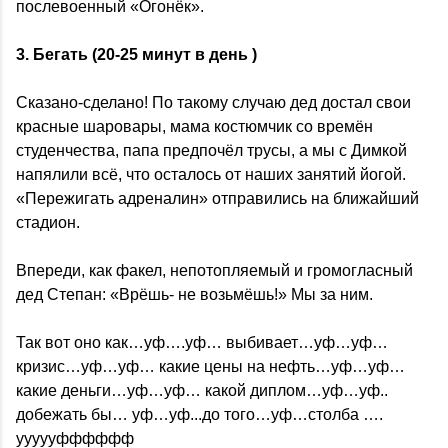
послевоенный «Огонёк».
3. Бегать (20-25 минут в день )
Сказано-сделано! По такому случаю дед достал свои
красные шаровары, мама костюмчик со времён
студенчества, папа предпочёл трусы, а мы с Димкой
напялили всё, что осталось от наших занятий йогой.
«Пережигать адреналин» отправились на ближайший
стадион.
Впереди, как факел, непотопляемый и громогласный
дед Степан: «Врёшь- не возьмёшь!» Мы за ним.
Так вот оно как…уф….уф… выбивает…уф…уф…
кризис…уф…уф… какие цены на нефть…уф…уф…
какие деньги…уф…уф… какой диплом…уф…уф..
добежать бы… уф…уф...до того…уф…столба ….
уууууфффффф