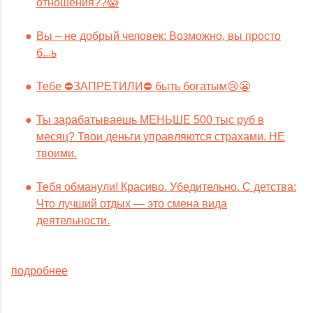
отношения??😱
Вы – не добрый человек: Возможно, вы просто
б...ь
Тебе ⛔️ЗАПРЕТИЛИ⛔️ быть богатым😢😬
Ты зарабатываешь МЕНЬШЕ 500 тыс руб в
месяц? Твои деньги управляются страхами. НЕ
твоими.
Тебя обманули! Красиво. Убедительно. С детства:
Что лучший отдых — это смена вида
деятельности.
подробнее