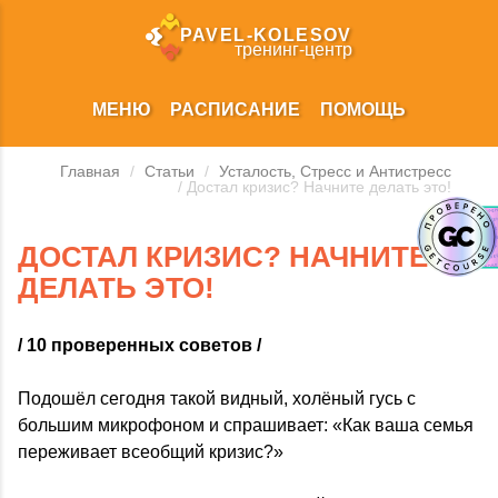
PAVEL‑KOLESOV
тренинг‑центр
МЕНЮ
РАСПИСАНИЕ
ПОМОЩЬ
Главная
/
Статьи
/
Усталость, Стресс и Антистресс
/ Достал кризис? Начните делать это!
ДОСТАЛ КРИЗИС? НАЧНИТЕ
ДЕЛАТЬ ЭТО!
/ 10 проверенных советов /
Подошёл сегодня такой видный, холёный гусь с
большим микрофоном и спрашивает: «Как ваша семья
переживает всеобщий кризис?»