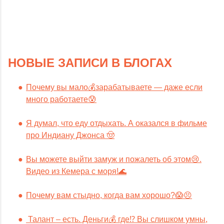
НОВЫЕ ЗАПИСИ В БЛОГАХ
Почему вы мало💰зарабатываете — даже если
много работаете😰
Я думал, что еду отдыхать. А оказался в фильме
про Индиану Джонса 🤠
Вы можете выйти замуж и пожалеть об этом😢.
Видео из Кемера с моря!🌊
Почему вам стыдно, когда вам хорошо?😱😣
Талант – есть. Деньги💰 где⁉️ Вы слишком умны,