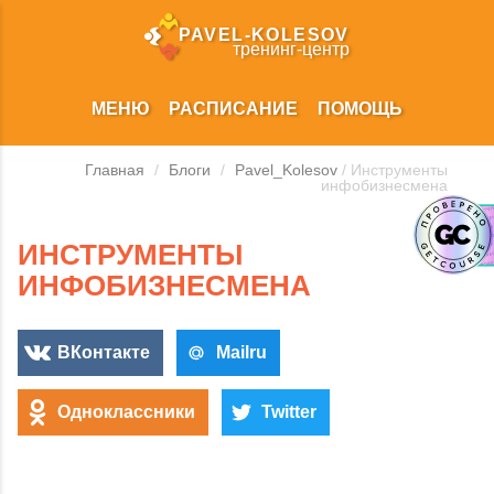
PAVEL‑KOLESOV
тренинг‑центр
МЕНЮ
РАСПИСАНИЕ
ПОМОЩЬ
Главная
/
Блоги
/
Pavel_Kolesov
/ Инструменты
инфобизнесмена
ИНСТРУМЕНТЫ
ИНФОБИЗНЕСМЕНА
ВКонтакте
Mailru
Одноклассники
Twitter