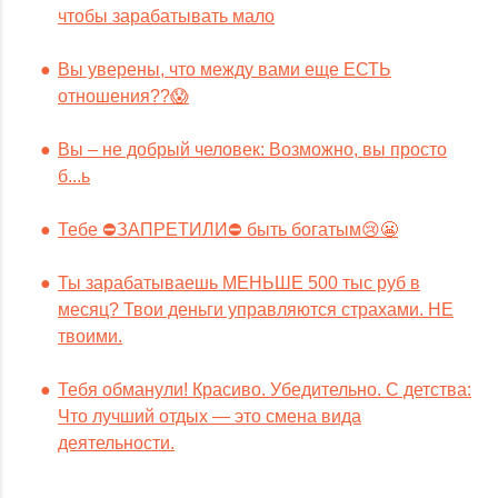
чтобы зарабатывать мало
Вы уверены, что между вами еще ЕСТЬ
отношения??😱
Вы – не добрый человек: Возможно, вы просто
б...ь
Тебе ⛔️ЗАПРЕТИЛИ⛔️ быть богатым😢😬
Ты зарабатываешь МЕНЬШЕ 500 тыс руб в
месяц? Твои деньги управляются страхами. НЕ
твоими.
Тебя обманули! Красиво. Убедительно. С детства:
Что лучший отдых — это смена вида
деятельности.