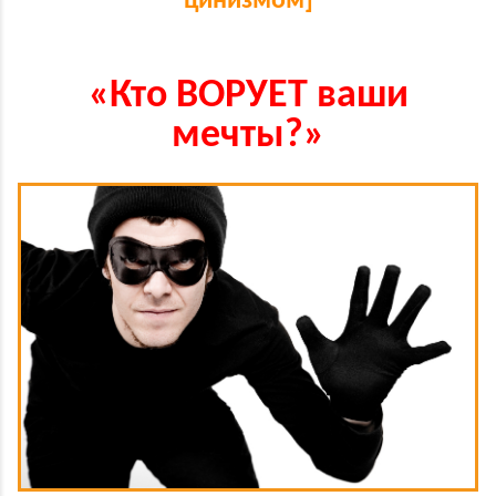
цинизмом]
«Кто ВОРУЕТ ваши
мечты?
»