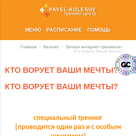
PAVEL‑KOLESOV
тренинг‑центр
МЕНЮ
РАСПИСАНИЕ
ПОМОЩЬ
Главная
/
Каталог
/
Записи интернет-тренингов
/
Кто ворует Ваши мечты?
КТО ВОРУЕТ ВАШИ МЕЧТЫ?
КТО ВОРУЕТ ВАШИ МЕЧТЫ?
специальный тренинг
[проводится один раз и с особым