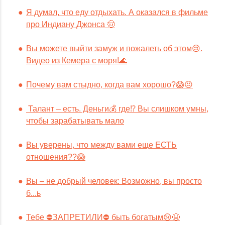
Я думал, что еду отдыхать. А оказался в фильме
про Индиану Джонса 🤠
Вы можете выйти замуж и пожалеть об этом😢.
Видео из Кемера с моря!🌊
Почему вам стыдно, когда вам хорошо?😱😣
Талант – есть. Деньги💰 где⁉️ Вы слишком умны,
чтобы зарабатывать мало
Вы уверены, что между вами еще ЕСТЬ
отношения??😱
Вы – не добрый человек: Возможно, вы просто
б...ь
Тебе ⛔️ЗАПРЕТИЛИ⛔️ быть богатым😢😬